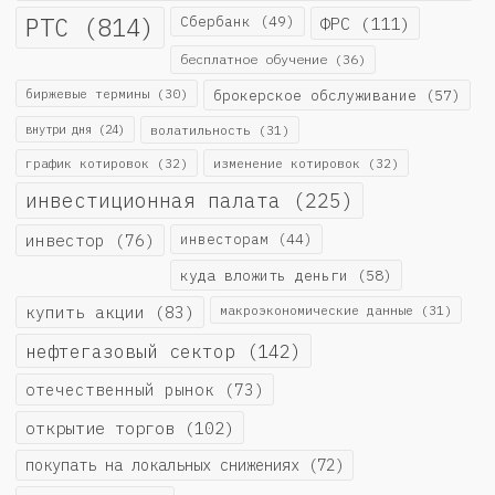
РТС
(814)
Сбербанк
(49)
ФРС
(111)
бесплатное обучение
(36)
биржевые термины
(30)
брокерское обслуживание
(57)
внутри дня
(24)
волатильность
(31)
график котировок
(32)
изменение котировок
(32)
инвестиционная палата
(225)
инвестор
(76)
инвесторам
(44)
куда вложить деньги
(58)
купить акции
(83)
макроэкономические данные
(31)
нефтегазовый сектор
(142)
отечественный рынок
(73)
открытие торгов
(102)
покупать на локальных снижениях
(72)