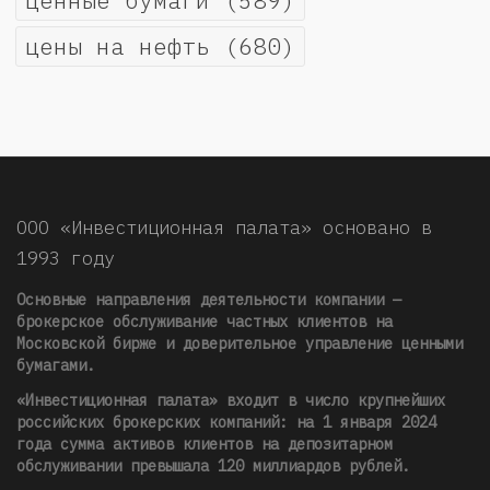
ценные бумаги
(589)
цены на нефть
(680)
ООО «Инвестиционная палата» основано в
1993 году
Основные направления деятельности компании —
брокерское обслуживание частных клиентов на
Московской бирже и доверительное управление ценными
бумагами.
«Инвестиционная палата» входит в число крупнейших
российских брокерских компаний: на 1 января 2024
года сумма активов клиентов на депозитарном
обслуживании превышала 120 миллиардов рублей
.