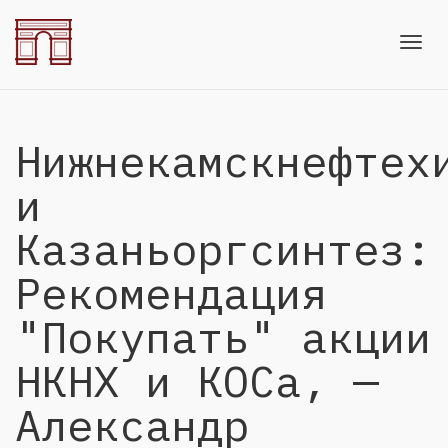
Toggl
Нижнекамскнефтех
navig
и
Казаньоргсинтез:
Рекомендация
"Покупать" акции
НКНХ и КОСа, —
Александр