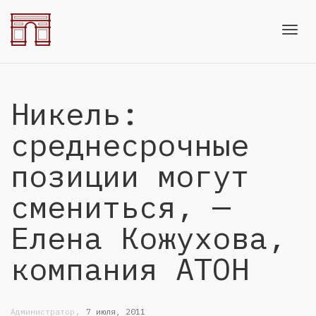
Toggl
Никель:
navig
среднесрочные
позиции могут
смениться, —
Елена Кожухова,
компания АТОН
,
Администратор
7 июля, 2011