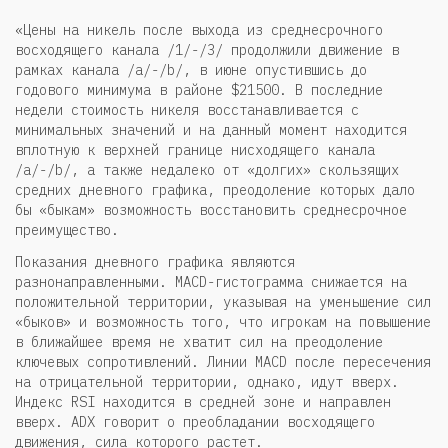
«Цены на никель после выхода из среднесрочного
восходящего канала /1/-/3/ продолжили движение в
рамках канала /a/-/b/, в июне опустившись до
годового минимума в районе $21500. В последние
недели стоимость никеля восстанавливается с
минимальных значений и на данный момент находится
вплотную к верхней границе нисходящего канала
/a/-/b/, а также недалеко от «долгих» скользящих
средних дневного графика, преодоление которых дало
бы «быкам» возможность восстановить среднесрочное
преимущество.
Показания дневного графика являются
разнонаправленными. MACD-гистограмма снижается на
положительной территории, указывая на уменьшение сил
«быков» и возможность того, что игрокам на повышение
в ближайшее время не хватит сил на преодоление
ключевых сопротивлений. Линии MACD после пересечения
на отрицательной территории, однако, идут вверх.
Индекс RSI находится в средней зоне и направлен
вверх. ADX говорит о преобладании восходящего
движения, сила которого растет.