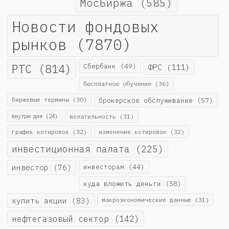
МосБиржа
(585)
Новости фондовых
рынков
(7870)
РТС
(814)
Сбербанк
(49)
ФРС
(111)
бесплатное обучение
(36)
биржевые термины
(30)
брокерское обслуживание
(57)
внутри дня
(24)
волатильность
(31)
график котировок
(32)
изменение котировок
(32)
инвестиционная палата
(225)
инвестор
(76)
инвесторам
(44)
куда вложить деньги
(58)
купить акции
(83)
макроэкономические данные
(31)
нефтегазовый сектор
(142)