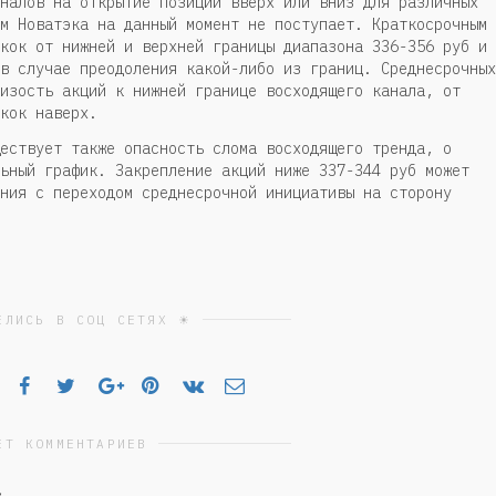
налов на открытие позиций вверх или вниз для различных
м Новатэка на данный момент не поступает. Краткосрочным
кок от нижней и верхней границы диапазона 336-356 руб и 
в случае преодоления какой-либо из границ. Среднесрочных
изость акций к нижней границе восходящего канала, от
кок наверх.
ествует также опасность слома восходящего тренда, о
ьный график. Закрепление акций ниже 337-344 руб может
ния с переходом среднесрочной инициативы на сторону
ЕЛИСЬ В СОЦ СЕТЯХ ☀
ЕТ КОММЕНТАРИЕВ