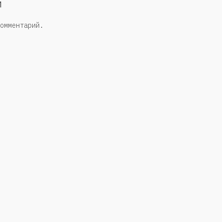
й
омментарий.