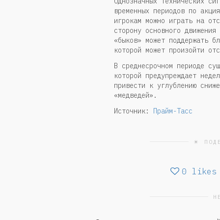
Однозначных технических сиг
временных периодов по акция
игрокам можно играть на отс
сторону основного движения 
«быков» может поддержать бл
которой может произойти отс
В среднесрочном периоде сущ
которой предупреждает недел
привести к углублению сниже
«медведей».
Источник:
Прайм-Тасс
☀ ПОД
0
likes
Н