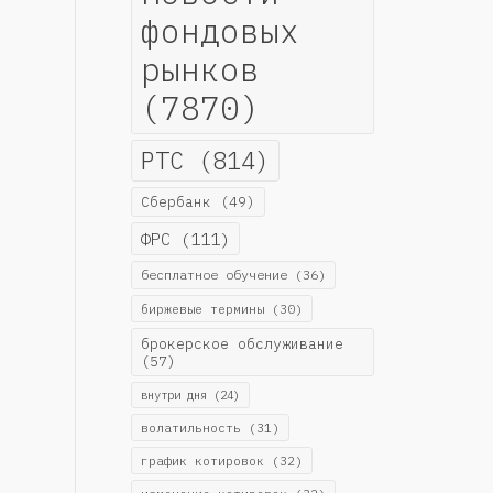
фондовых
рынков
(7870)
РТС
(814)
Сбербанк
(49)
ФРС
(111)
бесплатное обучение
(36)
биржевые термины
(30)
брокерское обслуживание
(57)
внутри дня
(24)
волатильность
(31)
график котировок
(32)