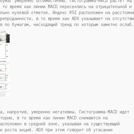
бумаг умеренно оптимистичны. Гистограмма-MACD растет на
 то время как линии MACD пересеклись на отрицательной и
льно нулевой отметке. Индекс RSI расположен на расстояни
репроданности, в то время как ADX указывает на отсутстви
я по бумагам, нисходящий тренд по которым заметно ослаб.
а, напротив, умеренно негативны. Гистограмма-MACD идет
тории, в то время как линии MACD снижаются на
асположен в средней зоне, указывая на существующий
и роста акций. ADX при этом говорит об угасании