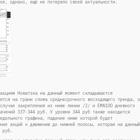
ое, однако, ещё не потеряло своей актуальности.
акциям Новатэка на данный момент складывается
ятся на грани слома среднесрочного восходящего тренда, о
случае закрепления их ниже линии /2/ и EMA100 дневного
ачений 337-344 руб. У уровня 344 руб также находится
едельного графика, падение ниже которой будет
ние акций к движению до нижней полосы, которая на данный
 руб.