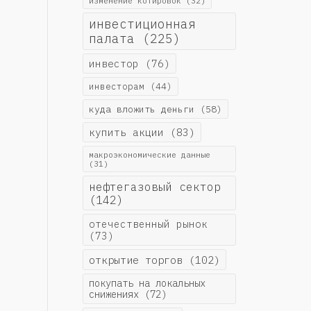
изменение котировок
(32)
инвестиционная
палата
(225)
инвестор
(76)
инвесторам
(44)
куда вложить деньги
(58)
купить акции
(83)
макроэкономические данные
(31)
нефтегазовый сектор
(142)
отечественный рынок
(73)
открытие торгов
(102)
покупать на локальных
снижениях
(72)