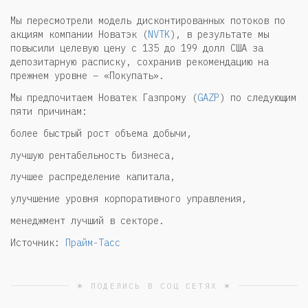
Мы пересмотрели модель дисконтированных потоков по
акциям компании Новатэк (
NVTK
), в результате мы
повысили целевую цену с 135 до 199 долл США за
депозитарную расписку, сохранив рекомендацию на
прежнем уровне – «Покупать».
Мы предпочитаем Новатек Газпрому (
GAZP
) по следующим
пяти причинам:
более быстрый рост объема добычи,
лучшую рентабельность бизнеса,
лучшее распределение капитала,
улучшение уровня корпоративного управления,
менеджмент лучший в секторе.
Источник:
Прайм-Тасс
☀ ПОДЕЛИСЬ В СОЦ СЕТЯХ ☀