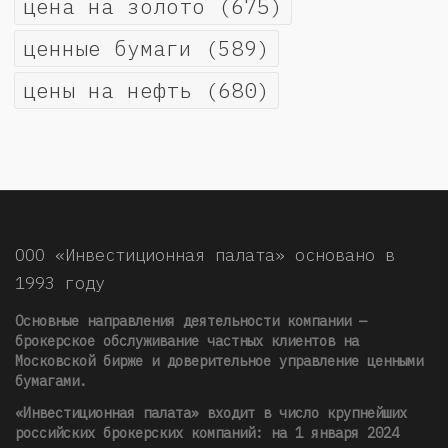
цена на золото
(675)
ценные бумаги
(589)
цены на нефть
(680)
ООО «Инвестиционная палата» основано в
1993 году
Основные направления деятельности компании —
брокерское обслуживание частных клиентов на
Московской бирже и доверительное управление ценными
бумагами.
«Инвестиционная палата» входит в число крупнейших
российских брокерских компаний: на 1 января 2024