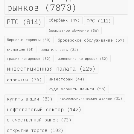
рынков
(7870)
РТС
(814)
Сбербанк
(49)
ФРС
(111)
бесплатное обучение
(36)
биржевые термины
(30)
брокерское обслуживание
(57)
внутри дня
(24)
волатильность
(31)
график котировок
(32)
изменение котировок
(32)
инвестиционная палата
(225)
инвестор
(76)
инвесторам
(44)
куда вложить деньги
(58)
купить акции
(83)
макроэкономические данные
(31)
нефтегазовый сектор
(142)
отечественный рынок
(73)
открытие торгов
(102)