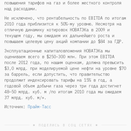
повышения тарифов на газ и более жесткого контроля
над расходами.
Не исключено, что рентабельность по EBITDA по итогам
2010 года приблизится к 50%-му уровню. Несмотря на
отличную динамику котировок НОВАТЭКа в 2009 и
текущем году, мы ожидаем их дальнейшего роста и
повышаем целевую цену акций компании до $84 за ГДР.
Эксплуатационные капиталовложения НОВАТЭКа мы
оцениваем всего в $250–300 млн. При этом EBITDA
после 2012 года, по нашим оценкам, должна превысить
$3,0 млрд. при моделируемой цене нефти на уровне $70
за баррель, если допустить, что правительство
продолжит индексировать тарифы на 15% в год, а
годовой объем добычи газа через три года достигнет
48—50 млрд. куб. м /по итогам 2010 года мы ожидаем
37 млрд. куб. м/».
Источник:
Прайм-Тасс
☀ ПОДЕЛИСЬ В СОЦ СЕТЯХ ☀