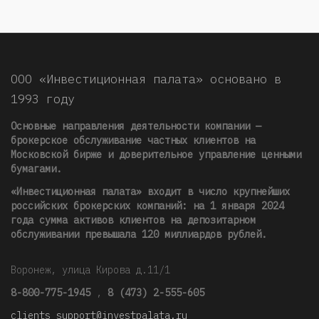
ООО «Инвестиционная палата» основано в
1993 году
Основные направления деятельности компании —
брокерское обслуживание частных клиентов на
Московской бирже и доверительное управление ценными
бумагами.
«Инвестиционная палата» входит в число крупнейших
российских брокерских компаний: на 1 января 2024
года сумма активов клиентов на депозитарном
обслуживании превышала 120 миллиардов рублей
.
Воронеж, улица Кирова д.11/1
8-800-775-1945
,
8 (473) 2-555-605
clients_support@investpalata.ru