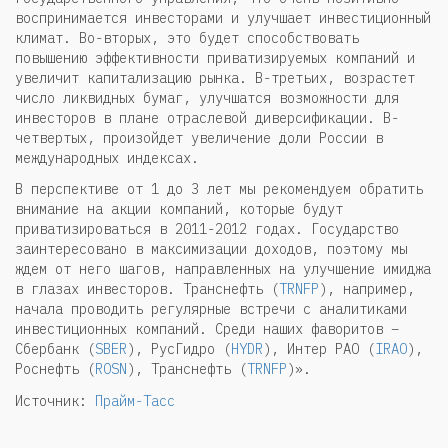
воспринимается инвесторами и улучшает инвестиционный
климат. Во-вторых, это будет способствовать
повышению эффективности приватизируемых компаний и
увеличит капитализацию рынка. В-третьих, возрастет
число ликвидных бумаг, улучшатся возможности для
инвесторов в плане отраслевой диверсификации. В-
четвертых, произойдет увеличение доли России в
международных индексах.
В перспективе от 1 до 3 лет мы рекомендуем обратить
внимание на акции компаний, которые будут
приватизироваться в 2011-2012 годах. Государство
заинтересовано в максимизации доходов, поэтому мы
ждем от него шагов, направленных на улучшение имиджа
в глазах инвесторов. Транснефть (
TRNFP
), например,
начала проводить регулярные встречи с аналитиками
инвестиционных компаний. Среди наших фаворитов –
Сбербанк (
SBER
), РусГидро (
HYDR
), Интер РАО (
IRAO
),
Роснефть (
ROSN
), Транснефть (
TRNFP
)».
Источник:
Прайм-Тасс