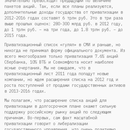
значительно превосходит предыдущий по величине
пакетов акций. Так, если все планы реализуются,
дополнительные доходы государства от приватизации в
2012-2016 годах составят 6 трлн руб. Это в три раза
выше прошлых оценок: 280-300 млрд руб. в 2012 году,
до 1 трлн руб. – на три года, до 1.8 трлн руб. – до
2015 года.
Приватизационный список «гулял» в СМИ и раньше, но
никогда не принимал форму официального документа. Из
всего многообразия только приватизация 7.6% акций
Сбербанка, 10% ВТБ и Совкомфлота носит наиболее
ясные очертания. Мы не ожидаем, что в
приватизационный лист 2011 года попадут новые
компании, но ждем расширения списка на 2012 год и
роста поступлений от продажи государственных активов
в 2013-2016 годах.
Мы полагаем, что расширение списка акций для
приватизации в долгосрочном плане окажет сильную
поддержку российскому рынку акций по следующим
причинам. Во-первых, сам факт масштабной
приватизации говорит о либерализации
государственного управления, что очень позитивно