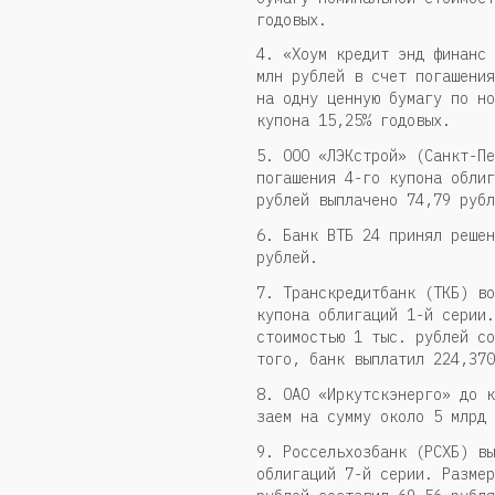
годовых.
4. «Хоум кредит энд финанс 
млн рублей в счет погашения
на одну ценную бумагу по но
купона 15,25% годовых.
5. ООО «ЛЭКстрой» (Санкт-Пе
погашения 4-го купона облиг
рублей выплачено 74,79 рубл
6. Банк ВТБ 24 принял решен
рублей.
7. Транскредитбанк (ТКБ) во
купона облигаций 1-й серии.
стоимостью 1 тыс. рублей со
того, банк выплатил 224,370
8. ОАО «Иркутскэнерго» до к
заем на сумму около 5 млрд 
9. Россельхозбанк (РСХБ) вы
облигаций 7-й серии. Размер