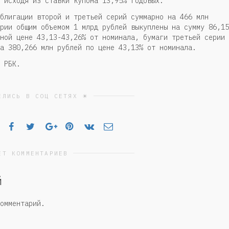
 исходя из ставки купона 13,95% годовых.
блигации второй и третьей серий суммарно на 466 млн
рии общим объемом 1 млрд рублей выкуплены на сумму 86,15
ной цене 43,13-43,26% от номинала, бумаги третьей серии
а 380,266 млн рублей по цене 43,13% от номинала.
 РБК.
ЕЛИСЬ В СОЦ СЕТЯХ ☀
ЕТ КОММЕНТАРИЕВ
й
омментарий.