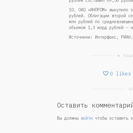
рублей составил 69,56 рубля
10. ОАО «ИНПРОМ» выкупило о
рублей. Облигации второй се
млн рублей по средневзвешен
объемом 1,3 млрд рублей — н
Источники: Интерфакс, РИАН,
☀ ПОД
0
likes
Н
Оставить комментари
Вы должны
войти
чтобы оставить к