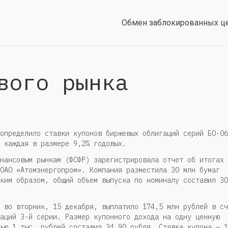
Обмен заблокированных ц
вого рынка
определило ставки купонов биржевых облигаций серий БО-06
 каждая в размере 9,2% годовых.
нансовым рынкам (ФСФР) зарегистрировала отчет об итогах
ОАО «Атомэнергопром». Компания разместила 30 млн бумаг
ким образом, общий объем выпуска по номиналу составил 30
 во вторник, 15 декабря, выплатило 174,5 млн рублей в сч
аций 3-й серии. Размер купонного дохода на одну ценную
ью 1 тыс. рублей составил 34,90 рубля. Ставка купона — 1