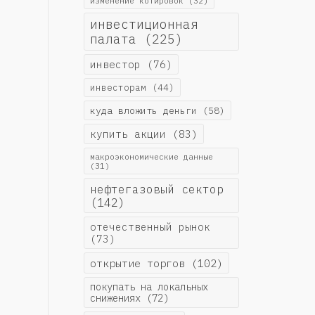
изменение котировок
(32)
инвестиционная
палата
(225)
инвестор
(76)
инвесторам
(44)
куда вложить деньги
(58)
купить акции
(83)
макроэкономические данные
(31)
нефтегазовый сектор
(142)
отечественный рынок
(73)
открытие торгов
(102)
покупать на локальных
снижениях
(72)