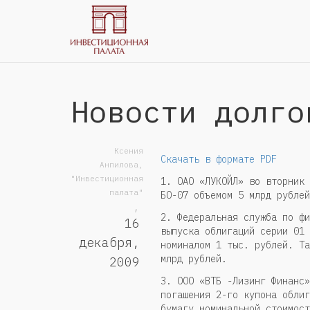
Новости долго
Ксения
Скачать в формате PDF
Анпилова,
"Инвестиционная
1. ОАО «ЛУКОЙЛ» во вторник 
палата"
БО-07 объемом 5 млрд рублей
,
2. Федеральная служба по фи
16
выпуска облигаций серии 01 
декабря,
номиналом 1 тыс. рублей. Та
млрд рублей.
2009
3. ООО «ВТБ -Лизинг Финанс»
погашения 2-го купона облиг
бумагу номинальной стоимост