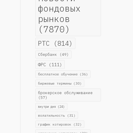
фондовых
рынков
(7870)
РТС
(814)
Сбербанк
(49)
ФРС
(111)
бесплатное обучение
(36)
биржевые термины
(30)
брокерское обслуживание
(57)
внутри дня
(24)
волатильность
(31)
график котировок
(32)