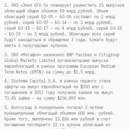
2. ОАО «Энел ОГК-5» планирует разместить 15 выпусков
облигаций общим объемом 50 млрд рублей. Объем
облигаций серий БО-05 — БО-06 составит по 2 млрд
рублей, серий БО-07 — БО-14 — по 3 млрд рублей,
серий БО-15 — БО-17 — по 4 млрд рублей, серий БО-18
— БО-19 — по 5 млрд рублей. Облигации всех серий
будут находиться в обращении 3 года. Бумаги будут
иметь 6 полугодовых купонов.
3. ОАО «Мегафон» назначило BNP Paribas и Citigroup
Global Markets Limited организаторами выпуска
еврооблигаций в рамках программы European Medium-
Term Notes (EMTN) на сумму до $1,5 млрд.
4. Sistema Capital S.A. в рамках первого этапа
оферты на выкуп еврооблигаций на $350 млн с
погашением в 2011 году получила заявки на выкуп
73,4% займа — на сумму $256,895 млн.
5. Волгоград в понедельник погасил 3-летние
муниципальные облигаций объемом 600 млн. рублей.
Кроме того, выплачено 13,836 млн рублей в счет
погашения последнего 12-го купона облигаций из