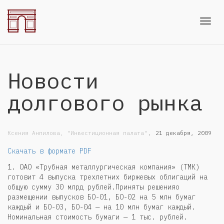
Toggl
Новости
navig
долгового рынка
,
Ксения Анпилова, "Инвестиционная палата"
21 декабря, 2009
Скачать в формате PDF
1. ОАО «Трубная металлургическая компания» (ТМК)
готовит 4 выпуска трехлетних биржевых облигаций на
общую сумму 30 млрд рублей.Приняты решенияо
размещении выпусков БО-01, БО-02 на 5 млн бумаг
каждый и БО-03, БО-04 — на 10 млн бумаг каждый.
Номинальная стоимость бумаги — 1 тыс. рублей.