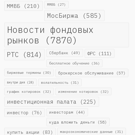
ММВБ
(210)
ММВБ
(27)
МосБиржа
(585)
Новости фондовых
рынков
(7870)
РТС
(814)
Сбербанк
(49)
ФРС
(111)
бесплатное обучение
(36)
биржевые термины
(30)
брокерское обслуживание
(57)
внутри дня
(24)
волатильность
(31)
график котировок
(32)
изменение котировок
(32)
инвестиционная палата
(225)
инвестор
(76)
инвесторам
(44)
куда вложить деньги
(58)
купить акции
(83)
макроэкономические данные
(31)