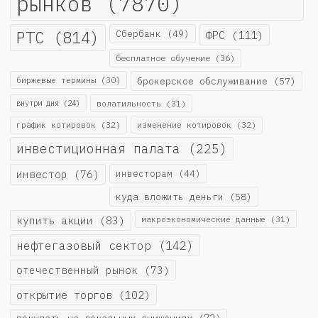
рынков
(7870)
РТС
(814)
Сбербанк
(49)
ФРС
(111)
бесплатное обучение
(36)
биржевые термины
(30)
брокерское обслуживание
(57)
внутри дня
(24)
волатильность
(31)
график котировок
(32)
изменение котировок
(32)
инвестиционная палата
(225)
инвестор
(76)
инвесторам
(44)
куда вложить деньги
(58)
купить акции
(83)
макроэкономические данные
(31)
нефтегазовый сектор
(142)
отечественный рынок
(73)
открытие торгов
(102)