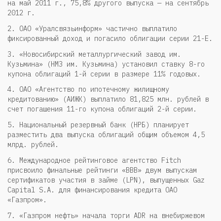
на май 2011 г., 75,8% другого выпуска — на сентябрь
2012 г.
2. ОАО «Уралсвязьинформ» частично выплатило
фиксированный доход и погасило облигации серии 21-Е.
3. «Новосибирский металлургический завод им.
Кузьмина» (НМЗ им. Кузьмина) установил ставку 8-го
купона облигаций 1-й серии в размере 11% годовых.
4. ОАО «Агентство по ипотечному жилищному
кредитованию» (АИЖК) выплатило 81,825 млн. рублей в
счет погашения 11-го купона облигаций 2-й серии.
5. Национальный резервный банк (НРБ) планирует
разместить два выпуска облигаций общим объемом 4,5
млрд. рублей.
6. Международное рейтинговое агентство Fitch
присвоило финальные рейтинги «BBB» двум выпускам
сертификатов участия в займе (LPN), выпущенных Gaz
Capital S.A. для финансирования кредита ОАО
«Газпром».
7. «Газпром нефть» начала торги ADR на внебиржевом