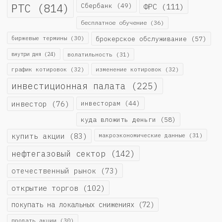
РТС
(814)
Сбербанк
(49)
ФРС
(111)
бесплатное обучение
(36)
биржевые термины
(30)
брокерское обслуживание
(57)
внутри дня
(24)
волатильность
(31)
график котировок
(32)
изменение котировок
(32)
инвестиционная палата
(225)
инвестор
(76)
инвесторам
(44)
куда вложить деньги
(58)
купить акции
(83)
макроэкономические данные
(31)
нефтегазовый сектор
(142)
отечественный рынок
(73)
открытие торгов
(102)
покупать на локальных снижениях
(72)
продать акции
(30)