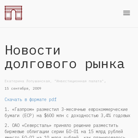
Toggl
Новости
navig
долгового рынка
,
Екатерина Лопушанская, "Инвестиционная палата"
15 сентября, 2009
Скачать в формате pdf
1. «Газпром» разместил 3-месячные еврокоммерческие
бумаги (ECP) на $600 млн с доходностью 3,4% годовых
2. ОАО «Северсталь» приняло решение разместить
биржевые облигации серии БО-01 на 15 млрд рублей
вместо БО-02 на 10 млрд рублей, как планировалось