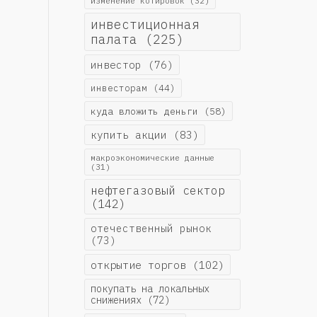
изменение котировок
(32)
инвестиционная
палата
(225)
инвестор
(76)
инвесторам
(44)
куда вложить деньги
(58)
купить акции
(83)
макроэкономические данные
(31)
нефтегазовый сектор
(142)
отечественный рынок
(73)
открытие торгов
(102)
покупать на локальных
снижениях
(72)