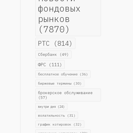
фондовых
рынков
(7870)
РТС
(814)
Сбербанк
(49)
ФРС
(111)
бесплатное обучение
(36)
биржевые термины
(30)
брокерское обслуживание
(57)
внутри дня
(24)
волатильность
(31)
график котировок
(32)