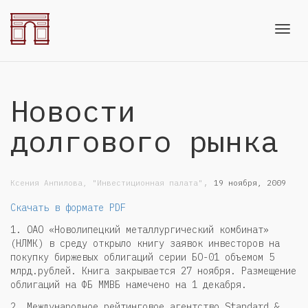
Toggl
Новости
navig
долгового рынка
,
Ксения Анпилова, "Инвестиционная палата"
19 ноября, 2009
Скачать в формате PDF
1. ОАО «Новолипецкий металлургический комбинат»
(НЛМК) в среду открыло книгу заявок инвесторов на
покупку биржевых облигаций серии БО-01 объемом 5
млрд.рублей. Книга закрывается 27 ноября. Размещение
облигаций на ФБ ММВБ намечено на 1 декабря.
2. Международное рейтинговое агентство Standard &