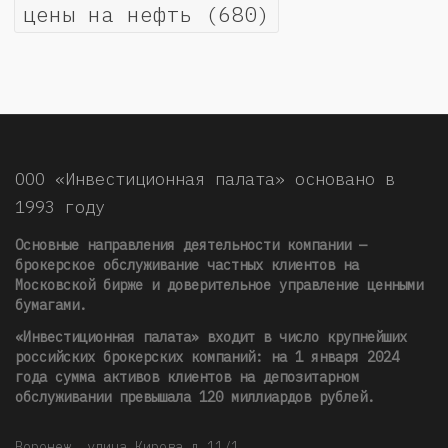
цены на нефть
(680)
ООО «Инвестиционная палата» основано в
1993 году
Основные направления деятельности компании —
брокерское обслуживание частных клиентов на
Московской бирже и доверительное управление ценными
бумагами.
«Инвестиционная палата» входит в число крупнейших
российских брокерских компаний: на 1 января 2024
года сумма активов клиентов на депозитарном
обслуживании превышала 120 миллиардов рублей
.
Воронеж, улица Кирова д.11/1