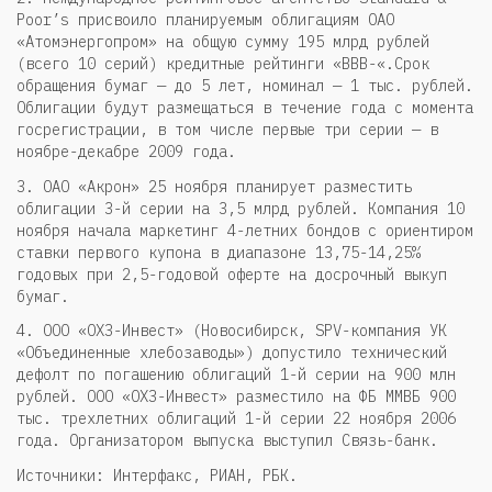
Poor’s присвоило планируемым облигациям ОАО
«Атомэнергопром» на общую сумму 195 млрд рублей
(всего 10 серий) кредитные рейтинги «ВВВ-«.Срок
обращения бумаг — до 5 лет, номинал — 1 тыс. рублей.
Облигации будут размещаться в течение года с момента
госрегистрации, в том числе первые три серии — в
ноябре-декабре 2009 года.
3. ОАО «Акрон» 25 ноября планирует разместить
облигации 3-й серии на 3,5 млрд рублей. Компания 10
ноября начала маркетинг 4-летних бондов с ориентиром
ставки первого купона в диапазоне 13,75-14,25%
годовых при 2,5-годовой оферте на досрочный выкуп
бумаг.
4. ООО «ОХЗ-Инвест» (Новосибирск, SPV-компания УК
«Объединенные хлебозаводы») допустило технический
дефолт по погашению облигаций 1-й серии на 900 млн
рублей. ООО «ОХЗ-Инвест» разместило на ФБ ММВБ 900
тыс. трехлетних облигаций 1-й серии 22 ноября 2006
года. Организатором выпуска выступил Связь-банк.
Источники: Интерфакс, РИАН, РБК.