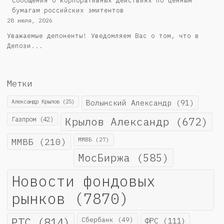
Cообщения о корпоративных действиях по ценным
бумагам российских эмитентов
28 июля, 2026
Уважаемые депоненты! Уведомляем Вас о том, что в
Депози...
Метки
Александр Крылов
(25)
Волынский Александр
(91)
Крылов Александр
(672)
Газпром
(42)
ММВБ
(210)
ММВБ
(27)
МосБиржа
(585)
Новости фондовых
рынков
(7870)
РТС
(814)
Сбербанк
(49)
ФРС
(111)