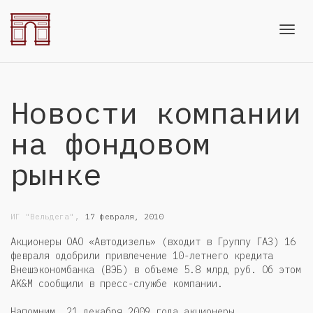
Toggl
Новости компании
navig
на фондовом
рынке
,
ИГ "Вельдега"
17 февраля, 2010
Акционеры ОАО «Автодизель» (входит в Группу ГАЗ) 16
февраля одобрили привлечение 10-летнего кредита
Внешэкономбанка (ВЭБ) в объеме 5.8 млрд руб. Об этом
AK&M сообщили в пресс-службе компании.
Напомним, 21 декабря 2009 года акционеры