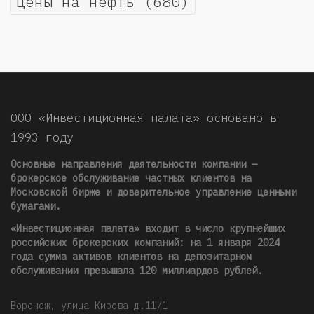
цены на нефть
(680)
ООО «Инвестиционная палата» основано в
1993 году
Основные направления деятельности компании —
брокерское обслуживание частных клиентов на
Московской бирже и доверительное управление ценными
бумагами.
«Инвестиционная палата» входит в число крупнейших
российских брокерских компаний: на 1 января 2024
года сумма активов клиентов на депозитарном
обслуживании превышала 120 миллиардов рублей
.
Воронеж, улица Кирова д.11/1