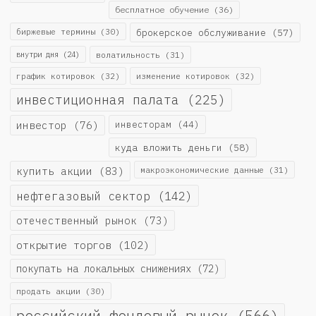
бесплатное обучение
(36)
биржевые термины
(30)
брокерское обслуживание
(57)
внутри дня
(24)
волатильность
(31)
график котировок
(32)
изменение котировок
(32)
инвестиционная палата
(225)
инвестор
(76)
инвесторам
(44)
куда вложить деньги
(58)
купить акции
(83)
макроэкономические данные
(31)
нефтегазовый сектор
(142)
отечественный рынок
(73)
открытие торгов
(102)
покупать на локальных снижениях
(72)
продать акции
(30)
российский фондовый рынок
(566)