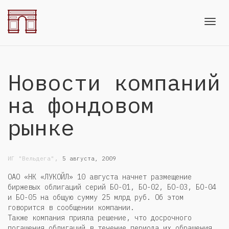
Toggl
Новости компаний
navig
на фондовом
рынке
,
ИГ "Вельдега"
5 августа, 2009
ОАО «НК «ЛУКОЙЛ» 10 августа начнет размещение
биржевых облигаций серий БО-01, БО-02, БО-03, БО-04
и БО-05 на общую сумму 25 млрд руб. Об этом
говорится в сообщении компании.
Также компания прияла решение, что досрочного
погашения облигаций в течение периода их обращения