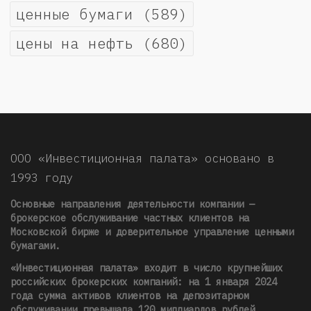
ценные бумаги
(589)
цены на нефть
(680)
ООО «Инвестиционная палата» основано в
1993 году
Основные направления деятельности компании —
брокерское обслуживание частных клиентов на
Московской бирже и доверительное управление ценными
бумагами.
«Инвестиционная палата» входит в число крупнейших
российских брокерских компаний: на 1 января 2024
года сумма активов клиентов на депозитарном
обслуживании превышала 120 миллиардов рублей
.