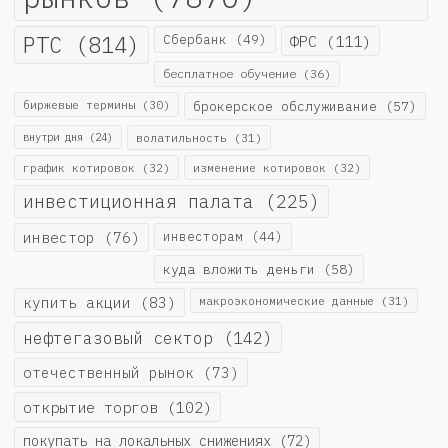
РТС
(814)
Сбербанк
(49)
ФРС
(111)
бесплатное обучение
(36)
биржевые термины
(30)
брокерское обслуживание
(57)
внутри дня
(24)
волатильность
(31)
график котировок
(32)
изменение котировок
(32)
инвестиционная палата
(225)
инвестор
(76)
инвесторам
(44)
куда вложить деньги
(58)
купить акции
(83)
макроэкономические данные
(31)
нефтегазовый сектор
(142)
отечественный рынок
(73)
открытие торгов
(102)
покупать на локальных снижениях
(72)