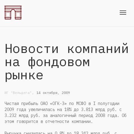
Toggl
Новости компаний
navig
на фондовом
рынке
,
ИГ "Вельдега"
14 октября, 2009
Чистая прибыль ОАО «ОГК-3» по МСФО в I полугодии
2009 года увеличилась на 18% до 3.813 млрд руб. с
3.232 млрд руб. за аналогичный период 2008 года. Об
этом говорится в отчетности компании.
Выручка снизилась на 0.8% до 18.242 млрд руб. с