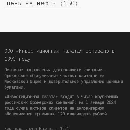
цены на нефть
(680)
ООО «Инвестиционная палата» основано в
1993 году
Основные направления деятельности компании —
брокерское обслуживание частных клиентов на
Московской бирже и доверительное управление ценными
бумагами.
«Инвестиционная палата» входит в число крупнейших
российских брокерских компаний: на 1 января 2024
года сумма активов клиентов на депозитарном
обслуживании превышала 120 миллиардов рублей
.
Воронеж, улица Кирова д.11/1