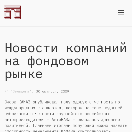
Toggl
Новости компаний
navig
на фондовом
рынке
,
ИГ "Вельдега"
30 октября, 2009
Вчера КАМАЗ опубликовал полугодовую отчетность по
международным стандартам, которая на фоне недавней
публикации отчетности крупнейшего российского
автопроизводителя – АвтоВАЗа – оказалась довольно
позитивной. Главными итогами полугодия можно назвать
способность менеджмента КАМАЗа контролировать