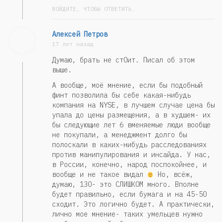
ВОЙДИТЕ, ЧТОБЫ ОТВЕТИТЬ.
Алексей Петров
17 лет назад
Думаю, брать не стОит. Писал об этом
выше.
А вообще, моё мнение, если бы подобный
финт позволила бы себе какая-нибудь
компания на NYSE, в лучшем случае цена бы
упала до цены размещения, а в худшем- их
бы следующие лет 6 вменяемые люди вообще
не покупали, а менеджмент долго бы
полоскали в каких-нибудь расследованиях
против манипулирования и инсайда. У нас,
в России, конечно, народ поспокойнее, и
вообще и не такое видал
Но, всёж,
думаю, 130- это СЛИШКОМ много. Вполне
будет правильно, если бумага и на 45-50
сходит. Это логично будет. А практически,
лично мое мнение- таких умельцев нужно