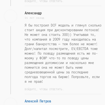
ВОЙДИТЕ, ЧТОБЫ ОТВЕТИТЬ.
Александр
16 лет назад
Я бы построил DCF модель и глянул сколько
стоит акция при дисконтировании потоков!
Не может она стоить 300)) Учитывая то,
что компания в 2009 году находилась на
грани банкротства — тем более не может!
Долг/капитал посмотрите, EV/EBITDA тоже
можно! По поводу размещения есть же по-
моему у ФСФР что-то по поводу цены
размещения допэмиссии и насколько мне
помнится она не может быть ниже
средневзвешенной цены за последние
полгода торгов на бирже! Попровьте, если
я не прав!
ВОЙДИТЕ, ЧТОБЫ ОТВЕТИТЬ.
Алексей Петров