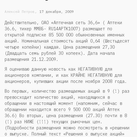
,
Алексей Петров
17 декабря, 2009
Действительно, ОАО «Аптечная сеть 36,6» ( Аптеки
36.6, тикер ММВБ- RU14APTK1007) размещает по
открытой подписке 85 500 000 обыкновенных именных
акций. Номинальная стоимость акций 0,64 (Шестьдесят
четыре копейки) каждая. Цена размещения 27,30
(Двадцать семь рублей 30 копеек). Дата начала
размещения 21.12.2009.
Я оцениваю данную новость как НЕГАТИВНУЮ для
акционеров компании, и как КРАЙНЕ НЕГАТИВНУЮ для
акционеров, купивших акции после ноября 2008 года.
Во первых, количество размещаемых акций в 9 (!) раз
превосходит количество акций, находящихся в
обращении в настоящий момент (напомним, сейчас в
обращении находится всего 9 500 000 акций Аптек
36.6) Во вторых, цена размещения (27.30) почти в 8
(!) раз НИЖЕ (!!!) текущих рыночных цен.
(Подробности размещения можно посмотреть в «решении
о выпуске. Полный текст «Решения о выпуске акций»