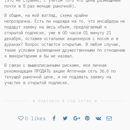
(это не странно, с учетом того что цена размещения
почти в 8 раз меньше рыночной).
В общем, на мой взгляд, схема крайне
непрозрачна. Есть ли надежда на то, что инсайдеры не
подадут заявку на весь объем, предлагаемый к
открытой подписке, уже в 00 часов 01 минуту 21
декабря, оставив остальных акционеров с носом и в
дураках? Вопрос остается открытым. В любом случае,
такие условия размещения дружественными по отношению
к миноритариям я бы не назвал.
В связи с вышеописанными рисками, моя личная
рекомендация ПРОДАТЬ акции Аптечная сеть 36.6 по
текущей рыночной цене, и не подавать заявку на
участие в открытой подписке.
☀ ПОДЕЛИСЬ В СОЦ СЕТЯХ ☀
0
likes