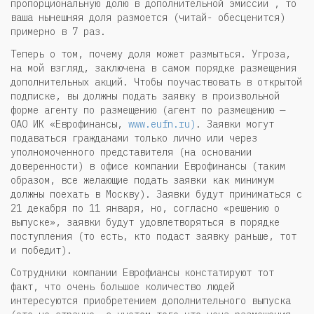
пропорциональную долю в дополнительной эмиссии , то
ваша нынешняя доля размоется (читай- обесценится)
примерно в 7 раз.
Теперь о том, почему доля может размыться. Угроза,
на мой взгляд, заключена в самом порядке размещения
дополнительных акций. Чтобы поучаствовать в открытой
подписке, вы должны подать заявку в произвольной
форме агенту по размещению (агент по размещению —
ОАО ИК «Еврофинансы,
www.eufn.ru)
. Заявки могут
подаваться гражданами только лично или через
уполномоченного представителя (на основании
доверенности) в офисе компании Еврофинансы (таким
образом, все желающие подать заявки как минимум
должны поехать в Москву). Заявки будут приниматься с
21 декабря по 11 января, но, согласно «решению о
выпуске», заявки будут удовлетворяться в порядке
поступления (то есть, кто подаст заявку раньше, тот
и победит).
Сотрудники компании Еврофиансы констатируют тот
факт, что очень большое количество людей
интересуются приобретением дополнительного выпуска