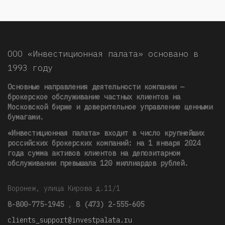
ООО «Инвестиционная палата» основано в
1993 году
Основные направления деятельности компании —
брокерское обслуживание частных клиентов на
Московской бирже и доверительное управление ценными
бумагами.
«Инвестиционная палата» входит в число крупнейших
российских брокерских компаний: на 1 января 2024
года сумма активов клиентов на депозитарном
обслуживании превышала 120 миллиардов рублей
.
Воронеж, улица Кирова д.11/1
8-800-775-1945
,
8 (473) 2-555-605
clients_support@investpalata.ru