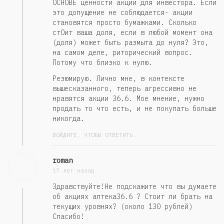
ОСНОВЕ ценности акции для инвестора. Если
это допущение не соблюдается- акции
становятся просто бумажками. Сколько
стОит ваша доля, если в любой момент она
(доля) может быть размыта до нуля? Это,
на самом деле, риторический вопрос.
Потому что близко к нулю.
Резюмирую. Лично мне, в контексте
вышесказанного, теперь агрессивно не
нравятся акции 36.6. Мое мнение, нужно
продать то что есть, и не покупать больше
никогда.
ВОЙДИТЕ, ЧТОБЫ ОТВЕТИТЬ.
roman
17 лет назад
Здравствуйте!Не подскажите что вы думаете
об акциях аптека36.6 ? Стоит ли брать на
текущих уровнях? (около 130 рублей)
Спасибо!