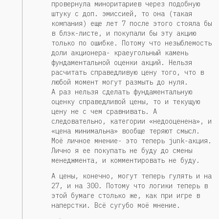
провернула миноритариев через подобную
штуку с доп. эмиссией, то она (такая
компания) еще лет 7 после этого стояла бы
в блэк-листе, и покупали бы эту акцию
только по ошибке. Потому что незыблемость
доли акционера- краеугольный камень
фундаментальной оценки акций. Нельзя
расчитать справедливую цену того, что в
любой момент могут размыть до нуля.
А раз нельзя сделать фундаментальную
оценку справедливой цены, то и текущую
цену не с чем сравнивать. А
следовательно, категории «недооценена», и
«цена минимальна» вообще теряют смысл.
Моё личное мнение- это теперь junk-акция.
Лично я ее покупать не буду до смены
менеджмента, и комментировать не буду.
А цены, конечно, могут теперь гулять и на
27, и на 300. Потому что логики теперь в
этой бумаге столько же, как при игре в
наперстки. Всё сугубо моё мнение.