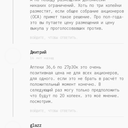
никаких ограничений. Хоть по три копейки
разместят, если общее собрание акционеров
(ОСА) примет такое решение. Про пол-года-
это вы путаете цену размещения и цену
выкупа у проголосовавших против.
ВОЙДИТЕ, ЧТОБЫ ОТВЕТИТЬ.
Дмитрий
16 лет назад
Аптеки 36,6 по 27р30к это очень
позитивная цена не для всех акционеров,
для одного. если это не брать в расчёт то
положительный момент конечно. В
селедующий раз могу только предположить
что будут по 20 копеек. это моё мнение.
посмотрим.
ВОЙДИТЕ, ЧТОБЫ ОТВЕТИТЬ.
glazz