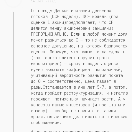
16 лет назад
По поводу Дисконтирования денежных
потоков (DCF модели). DCF модель (при
оценке 1 акции)предполагает, что CF
делится между акционерами (акциями)
ПРОПОРЦИОНАЛЬНО. Если в любой момент доля
может размыться до 0 — то не соблюдается
основное допущение, на котором базируется
оценка. Минимум, что нужно тогда сделать
(как только эмитент нарушит права
миноритариев) — сразу в модель оценки
нужно включать коэффициент поправочный,
учитывающий вероятность размытия покета
до 0 — соответственно, цена падает в
разы.Отстаивается в яме лет 5-7, а потом,
когда пройдет реструктуризация, и негатив
поосядет, потихоньку начинает расти. А у
консервативных инвесторов (я про штаты и
европу) — вообще не принято с такими
«размывальщиками» дело иметь по этическим
соображениям.
А по поводу размещения допэмиссии-