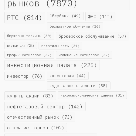
рынков
(7870)
РТС
(814)
Сбербанк
(49)
ФРС
(111)
бесплатное обучение
(36)
биржевые термины
(30)
брокерское обслуживание
(57)
внутри дня
(24)
волатильность
(31)
график котировок
(32)
изменение котировок
(32)
инвестиционная палата
(225)
инвестор
(76)
инвесторам
(44)
куда вложить деньги
(58)
купить акции
(83)
макроэкономические данные
(31)
нефтегазовый сектор
(142)
отечественный рынок
(73)
открытие торгов
(102)