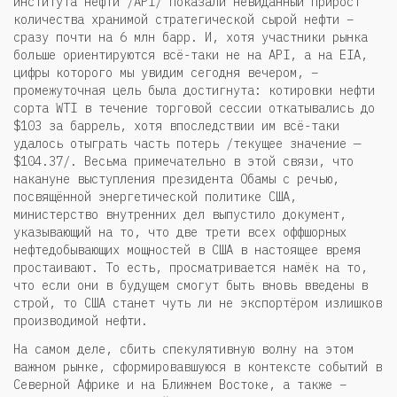
института нефти /API/ показали невиданный прирост
количества хранимой стратегической сырой нефти –
сразу почти на 6 млн барр. И, хотя участники рынка
больше ориентируются всё-таки не на API, а на EIA,
цифры которого мы увидим сегодня вечером, –
промежуточная цель была достигнута: котировки нефти
сорта WTI в течение торговой сессии откатывались до
$103 за баррель, хотя впоследствии им всё-таки
удалось отыграть часть потерь /текущее значение —
$104.37/. Весьма примечательно в этой связи, что
накануне выступления президента Обамы с речью,
посвящённой энергетической политике США,
министерство внутренних дел выпустило документ,
указывающий на то, что две трети всех оффшорных
нефтедобывающих мощностей в США в настоящее время
простаивают. То есть, просматривается намёк на то,
что если они в будущем смогут быть вновь введены в
строй, то США станет чуть ли не экспортёром излишков
производимой нефти.
На самом деле, сбить спекулятивную волну на этом
важном рынке, сформировавшуюся в контексте событий в
Северной Африке и на Ближнем Востоке, а также –