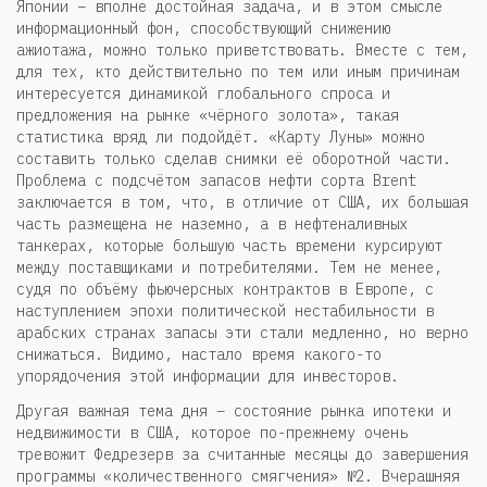
Японии – вполне достойная задача, и в этом смысле
информационный фон, способствующий снижению
ажиотажа, можно только приветствовать. Вместе с тем,
для тех, кто действительно по тем или иным причинам
интересуется динамикой глобального спроса и
предложения на рынке «чёрного золота», такая
статистика вряд ли подойдёт. «Карту Луны» можно
составить только сделав снимки её оборотной части.
Проблема с подсчётом запасов нефти сорта Brent
заключается в том, что, в отличие от США, их большая
часть размещена не наземно, а в нефтеналивных
танкерах, которые большую часть времени курсируют
между поставщиками и потребителями. Тем не менее,
судя по объёму фьючерсных контрактов в Европе, с
наступлением эпохи политической нестабильности в
арабских странах запасы эти стали медленно, но верно
снижаться. Видимо, настало время какого-то
упорядочения этой информации для инвесторов.
Другая важная тема дня – состояние рынка ипотеки и
недвижимости в США, которое по-прежнему очень
тревожит Федрезерв за считанные месяцы до завершения
программы «количественного смягчения» №2. Вчерашняя