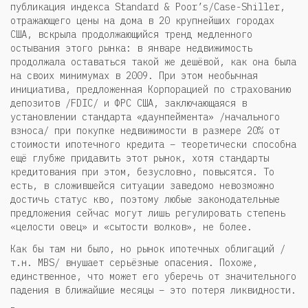
публикация индекса Standard & Poor’s/Case-Shiller,
отражающего цены на дома в 20 крупнейших городах
США, вскрыла продолжающийся тренд медленного
остывания этого рынка: в январе недвижимость
продолжала оставаться такой же дешёвой, как она была
на своих минимумах в 2009. При этом необычная
инициатива, предложенная Корпорацией по страхованию
депозитов /FDIC/ и ФРС США, заключающаяся в
установлении стандарта «даунпеймента» /начального
взноса/ при покупке недвижимости в размере 20% от
стоимости ипотечного кредита – теоретически способна
ещё глубже придавить этот рынок, хотя стандарты
кредитования при этом, безусловно, повысятся. То
есть, в сложившейся ситуации заведомо невозможно
достичь статус кво, поэтому любые законодательные
предложения сейчас могут лишь регулировать степень
«целости овец» и «сытости волков», не более.
Как бы там ни было, но рынок ипотечных облигаций /
т.н. MBS/ внушает серьёзные опасения. Похоже,
единственное, что может его уберечь от значительного
падения в ближайшие месяцы – это потеря ликвидности.