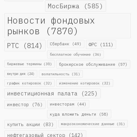
МосБиржа
(585)
Новости фондовых
рынков
(7870)
РТС
(814)
Сбербанк
(49)
ФРС
(111)
бесплатное обучение
(36)
биржевые термины
(30)
брокерское обслуживание
(57)
внутри дня
(24)
волатильность
(31)
график котировок
(32)
изменение котировок
(32)
инвестиционная палата
(225)
инвестор
(76)
инвесторам
(44)
куда вложить деньги
(58)
купить акции
(83)
макроэкономические данные
(31)
нефтегазовый сектор
(142)