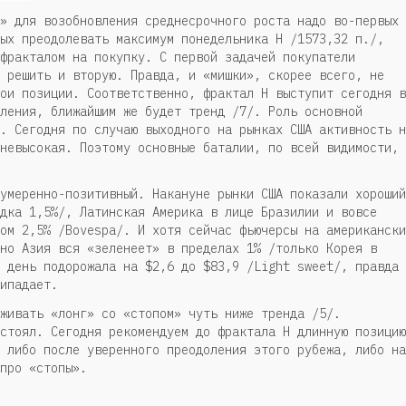
» для возобновления среднесрочного роста надо во-первых 
ых преодолевать максимум понедельника Н /1573,32 п./,
фракталом на покупку. С первой задачей покупатели
 решить и вторую. Правда, и «мишки», скорее всего, не
ои позиции. Соответственно, фрактал Н выступит сегодня в
ления, ближайшим же будет тренд /7/. Роль основной
. Сегодня по случаю выходного на рынках США активность н
невысокая. Поэтому основные баталии, по всей видимости,
умеренно-позитивный. Накануне рынки США показали хороший
дка 1,5%/, Латинская Америка в лице Бразилии и вовсе
ом 2,5% /Bovespa/. И хотя сейчас фьючерсы на американски
но Азия вся «зеленеет» в пределах 1% /только Корея в
 день подорожала на $2,6 до $83,9 /Light sweet/, правда 
ипадает.
живать «лонг» со «стопом» чуть ниже тренда /5/.
стоял. Сегодня рекомендуем до фрактала Н длинную позицию
 либо после уверенного преодоления этого рубежа, либо на
про «стопы».