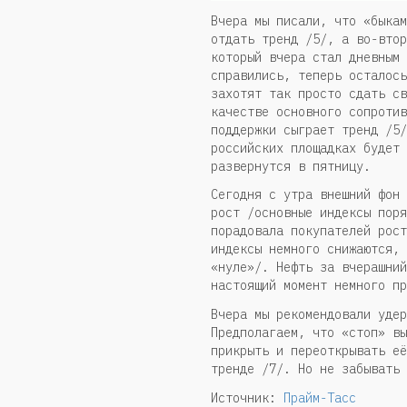
Вчера мы писали, что «быкам
отдать тренд /5/, а во-втор
который вчера стал дневным 
справились, теперь осталось
захотят так просто сдать св
качестве основного сопротив
поддержки сыграет тренд /5/
российских площадках будет 
развернутся в пятницу.
Сегодня с утра внешний фон 
рост /основные индексы поря
порадовала покупателей рост
индексы немного снижаются, 
«нуле»/. Нефть за вчерашний
настоящий момент немного пр
Вчера мы рекомендовали удер
Предполагаем, что «стоп» вы
прикрыть и переоткрывать её
тренде /7/. Но не забывать 
Источник:
Прайм-Тасс