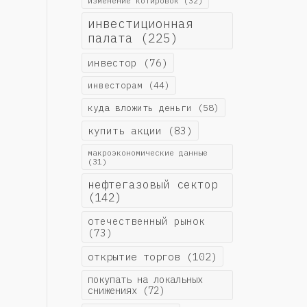
изменение котировок
(32)
инвестиционная
палата
(225)
инвестор
(76)
инвесторам
(44)
куда вложить деньги
(58)
купить акции
(83)
макроэкономические данные
(31)
нефтегазовый сектор
(142)
отечественный рынок
(73)
открытие торгов
(102)
покупать на локальных
снижениях
(72)