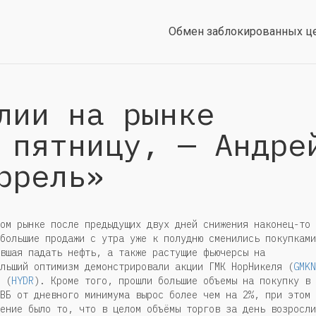
Обмен заблокированных ц
лии на рынке
 пятницу, — Андре
ррель»
ом рынке после предыдущих двух дней снижения наконец-то
большие продажи с утра уже к полудню сменились покупками
вшая падать нефть, а также растущие фьючерсы на
льший оптимизм демонстрировали акции ГМК НорНикеля (
GMKN
 (
HYDR
). Кроме того, прошли большие объемы на покупку в
ВБ от дневного минимума вырос более чем на 2%, при этом
ение было то, что в целом объёмы торгов за день возросли