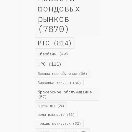
фондовых
рынков
(7870)
РТС
(814)
Сбербанк
(49)
ФРС
(111)
бесплатное обучение
(36)
биржевые термины
(30)
брокерское обслуживание
(57)
внутри дня
(24)
волатильность
(31)
график котировок
(32)