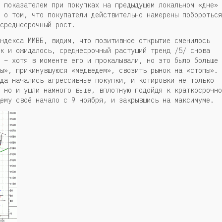
 показателем при покупках на предыдущем локальном «дне»
 о том, что покупатели действительно намерены побороться
среднесрочный рост.
ндекса ММВБ, видим, что позитивное открытие сменилось
к и ожидалось, среднесрочный растущий тренд /5/ снова
 – хотя в моменте его и прокалывали, но это было больше
ы», прикинувшуюся «медведем», свозить рынок на «стопы».
да начались агрессивные покупки, и котировки не только
 но и ушли намного выше, вплотную подойдя к краткосрочно
ему своё начало с 9 ноября, и закрывшись на максимуме.