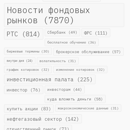
Новости фондовых
рынков
(7870)
РТС
(814)
Сбербанк
(49)
ФРС
(111)
бесплатное обучение
(36)
биржевые термины
(30)
брокерское обслуживание
(57)
внутри дня
(24)
волатильность
(31)
график котировок
(32)
изменение котировок
(32)
инвестиционная палата
(225)
инвестор
(76)
инвесторам
(44)
куда вложить деньги
(58)
купить акции
(83)
макроэкономические данные
(31)
нефтегазовый сектор
(142)
отечественный рынок
(73)