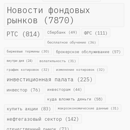
Новости фондовых
рынков
(7870)
РТС
(814)
Сбербанк
(49)
ФРС
(111)
бесплатное обучение
(36)
биржевые термины
(30)
брокерское обслуживание
(57)
внутри дня
(24)
волатильность
(31)
график котировок
(32)
изменение котировок
(32)
инвестиционная палата
(225)
инвестор
(76)
инвесторам
(44)
куда вложить деньги
(58)
купить акции
(83)
макроэкономические данные
(31)
нефтегазовый сектор
(142)
отечественный рынок
(73)