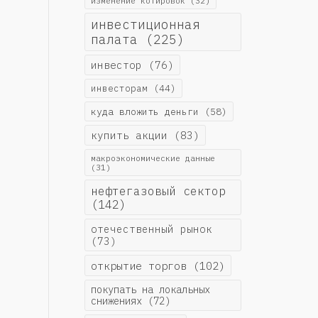
изменение котировок
(32)
инвестиционная
палата
(225)
инвестор
(76)
инвесторам
(44)
куда вложить деньги
(58)
купить акции
(83)
макроэкономические данные
(31)
нефтегазовый сектор
(142)
отечественный рынок
(73)
открытие торгов
(102)
покупать на локальных
снижениях
(72)