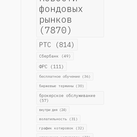
фондовых
рынков
(7870)
РТС
(814)
Сбербанк
(49)
ФРС
(111)
бесплатное обучение
(36)
биржевые термины
(30)
брокерское обслуживание
(57)
внутри дня
(24)
волатильность
(31)
график котировок
(32)