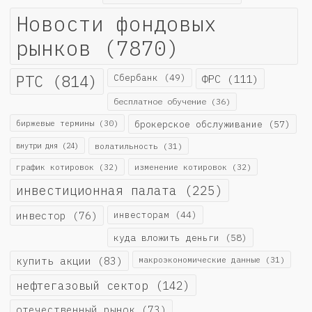
Новости фондовых
рынков
(7870)
РТС
(814)
Сбербанк
(49)
ФРС
(111)
бесплатное обучение
(36)
биржевые термины
(30)
брокерское обслуживание
(57)
внутри дня
(24)
волатильность
(31)
график котировок
(32)
изменение котировок
(32)
инвестиционная палата
(225)
инвестор
(76)
инвесторам
(44)
куда вложить деньги
(58)
купить акции
(83)
макроэкономические данные
(31)
нефтегазовый сектор
(142)
отечественный рынок
(73)