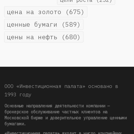
цена на золото
(675)
ценные бумаги
(589)
цены на нефть
(680)
ООО «Инвестиционная палата» основано в
1993 году
Основные направления деятельности компании —
брокерское обслуживание частных клиентов на
Московской бирже и доверительное управление ценными
бумагами.
«Инвестиционная палата» входит в число крупнейших