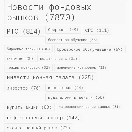
Новости фондовых
рынков
(7870)
РТС
(814)
Сбербанк
(49)
ФРС
(111)
бесплатное обучение
(36)
биржевые термины
(30)
брокерское обслуживание
(57)
внутри дня
(24)
волатильность
(31)
график котировок
(32)
изменение котировок
(32)
инвестиционная палата
(225)
инвестор
(76)
инвесторам
(44)
куда вложить деньги
(58)
купить акции
(83)
макроэкономические данные
(31)
нефтегазовый сектор
(142)
отечественный рынок
(73)