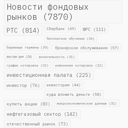
Новости фондовых
рынков
(7870)
РТС
(814)
Сбербанк
(49)
ФРС
(111)
бесплатное обучение
(36)
биржевые термины
(30)
брокерское обслуживание
(57)
внутри дня
(24)
волатильность
(31)
график котировок
(32)
изменение котировок
(32)
инвестиционная палата
(225)
инвестор
(76)
инвесторам
(44)
куда вложить деньги
(58)
купить акции
(83)
макроэкономические данные
(31)
нефтегазовый сектор
(142)
отечественный рынок
(73)