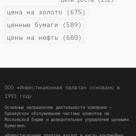
цена на золото
(675)
ценные бумаги
(589)
цены на нефть
(680)
ООО «Инвестиционная палата» основано в
1993 году
Основные направления деятельности компании —
брокерское обслуживание частных клиентов на
Московской бирже и доверительное управление ценными
бумагами.
«Инвестиционная палата» входит в число крупнейших