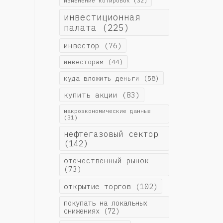
изменение котировок
(32)
инвестиционная
палата
(225)
инвестор
(76)
инвесторам
(44)
куда вложить деньги
(58)
купить акции
(83)
макроэкономические данные
(31)
нефтегазовый сектор
(142)
отечественный рынок
(73)
открытие торгов
(102)
покупать на локальных
снижениях
(72)