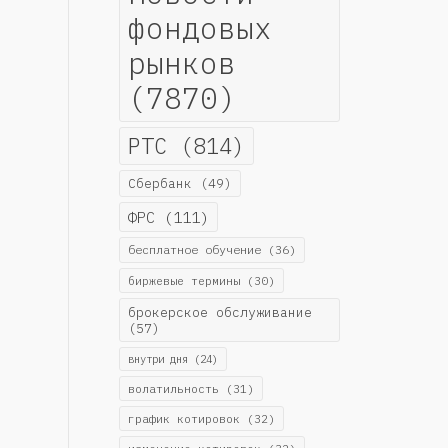
фондовых
рынков
(7870)
РТС
(814)
Сбербанк
(49)
ФРС
(111)
бесплатное обучение
(36)
биржевые термины
(30)
брокерское обслуживание
(57)
внутри дня
(24)
волатильность
(31)
график котировок
(32)