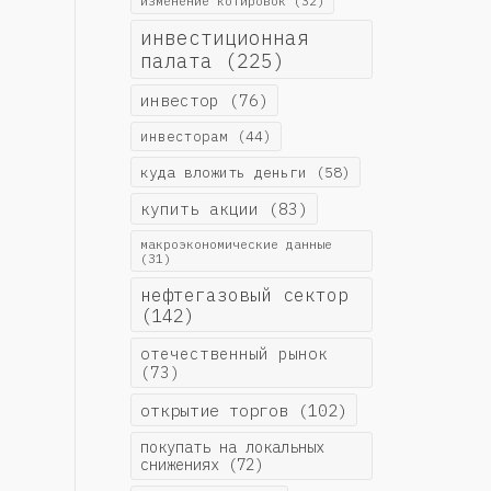
изменение котировок
(32)
инвестиционная
палата
(225)
инвестор
(76)
инвесторам
(44)
куда вложить деньги
(58)
купить акции
(83)
макроэкономические данные
(31)
нефтегазовый сектор
(142)
отечественный рынок
(73)
открытие торгов
(102)
покупать на локальных
снижениях
(72)