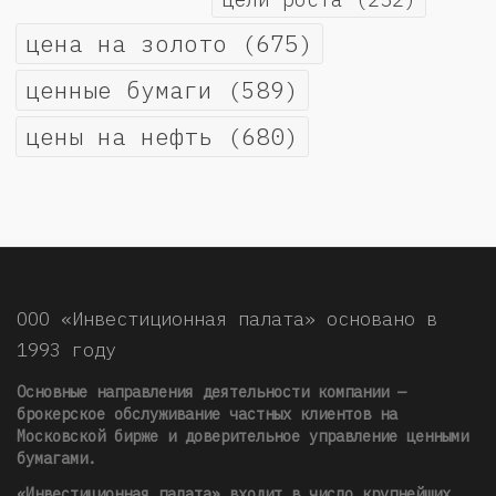
цена на золото
(675)
ценные бумаги
(589)
цены на нефть
(680)
ООО «Инвестиционная палата» основано в
1993 году
Основные направления деятельности компании —
брокерское обслуживание частных клиентов на
Московской бирже и доверительное управление ценными
бумагами.
«Инвестиционная палата» входит в число крупнейших