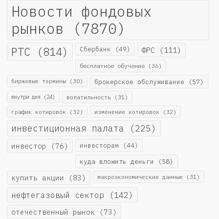
Новости фондовых
рынков
(7870)
РТС
(814)
Сбербанк
(49)
ФРС
(111)
бесплатное обучение
(36)
биржевые термины
(30)
брокерское обслуживание
(57)
внутри дня
(24)
волатильность
(31)
график котировок
(32)
изменение котировок
(32)
инвестиционная палата
(225)
инвестор
(76)
инвесторам
(44)
куда вложить деньги
(58)
купить акции
(83)
макроэкономические данные
(31)
нефтегазовый сектор
(142)
отечественный рынок
(73)