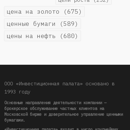
цена на золото
(675)
ценные бумаги
(589)
цены на нефть
(680)
ООО «Инвестиционная палата» основано в
1993 году
Основные направления деятельности компании —
брокерское обслуживание частных клиентов на
Московской бирже и доверительное управление ценными
бумагами.
«Инвестиционная палата» входит в число крупнейших