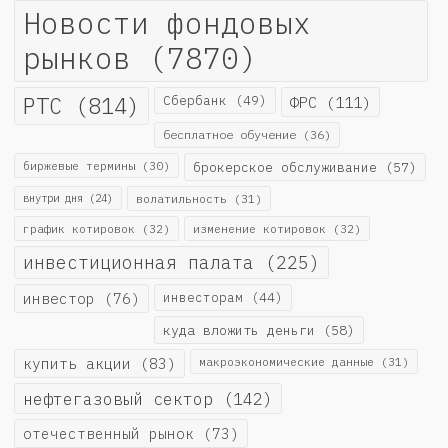
Новости фондовых
рынков
(7870)
РТС
(814)
Сбербанк
(49)
ФРС
(111)
бесплатное обучение
(36)
биржевые термины
(30)
брокерское обслуживание
(57)
внутри дня
(24)
волатильность
(31)
график котировок
(32)
изменение котировок
(32)
инвестиционная палата
(225)
инвестор
(76)
инвесторам
(44)
куда вложить деньги
(58)
купить акции
(83)
макроэкономические данные
(31)
нефтегазовый сектор
(142)
отечественный рынок
(73)