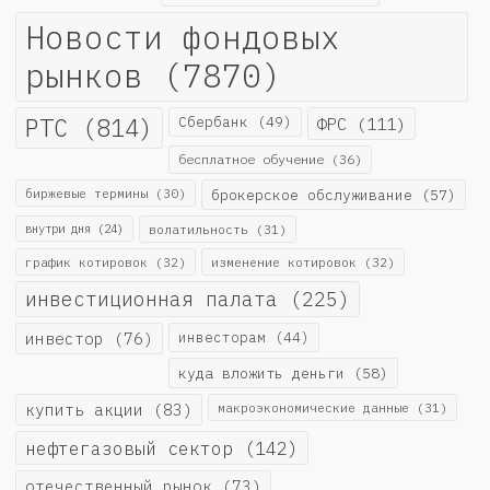
Новости фондовых
рынков
(7870)
РТС
(814)
Сбербанк
(49)
ФРС
(111)
бесплатное обучение
(36)
биржевые термины
(30)
брокерское обслуживание
(57)
внутри дня
(24)
волатильность
(31)
график котировок
(32)
изменение котировок
(32)
инвестиционная палата
(225)
инвестор
(76)
инвесторам
(44)
куда вложить деньги
(58)
купить акции
(83)
макроэкономические данные
(31)
нефтегазовый сектор
(142)
отечественный рынок
(73)