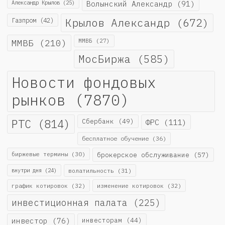
Александр Крылов
(25)
Волынский Александр
(91)
Крылов Александр
(672)
Газпром
(42)
ММВБ
(210)
ММВБ
(27)
МосБиржа
(585)
Новости фондовых
рынков
(7870)
РТС
(814)
Сбербанк
(49)
ФРС
(111)
бесплатное обучение
(36)
биржевые термины
(30)
брокерское обслуживание
(57)
внутри дня
(24)
волатильность
(31)
график котировок
(32)
изменение котировок
(32)
инвестиционная палата
(225)
инвестор
(76)
инвесторам
(44)