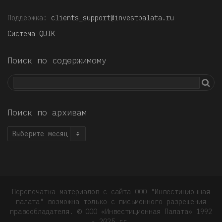
Поддержка:
clients_support@investpalata.ru
Система QUIK
Поиск по содержимому
Поиск по архивам
Поиск
по
архивам
Перепечатка материалов с сайта ООО "Инвестиционная
палата" возможна только с письменного разрешения
правообладателя. © OOO «Инвестиционная Палата» 1992
- 2025 гг.