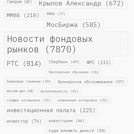
Крылов Александр
(672)
Газпром
(42)
ММВБ
(210)
ММВБ
(27)
МосБиржа
(585)
Новости фондовых
рынков
(7870)
РТС
(814)
Сбербанк
(49)
ФРС
(111)
бесплатное обучение
(36)
биржевые термины
(30)
брокерское обслуживание
(57)
внутри дня
(24)
волатильность
(31)
график котировок
(32)
изменение котировок
(32)
инвестиционная палата
(225)
инвестор
(76)
инвесторам
(44)
куда вложить деньги
(58)