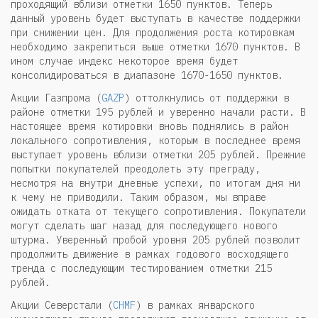
проходящий вблизи отметки 1650 пунктов. Теперь
данный уровень будет выступать в качестве поддержки
при снижении цен. Для продолжения роста котировкам
необходимо закрепиться выше отметки 1670 пунктов. В
ином случае индекс некоторое время будет
консолидироваться в диапазоне 1670-1650 пунктов.
Акции Газпрома (
GAZP
) оттолкнулись от поддержки в
районе отметки 195 рублей и уверенно начали расти. В
настоящее время котировки вновь поднялись в район
локального сопротивления, которым в последнее время
выступает уровень вблизи отметки 205 рублей. Прежние
попытки покупателей преодолеть эту преграду,
несмотря на внутри дневные успехи, по итогам дня ни
к чему не приводили. Таким образом, мы вправе
ожидать отката от текущего сопротивления. Покупатели
могут сделать шаг назад для последующего нового
штурма. Уверенный пробой уровня 205 рублей позволит
продолжить движение в рамках годового восходящего
тренда с последующим тестированием отметки 215
рублей.
Акции Северстали (
CHMF
) в рамках январского