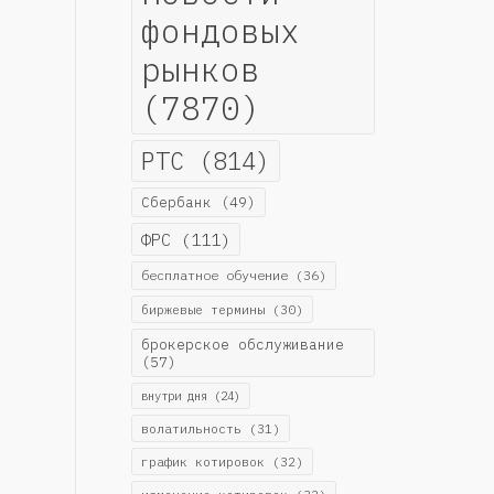
фондовых
рынков
(7870)
РТС
(814)
Сбербанк
(49)
ФРС
(111)
бесплатное обучение
(36)
биржевые термины
(30)
брокерское обслуживание
(57)
внутри дня
(24)
волатильность
(31)
график котировок
(32)