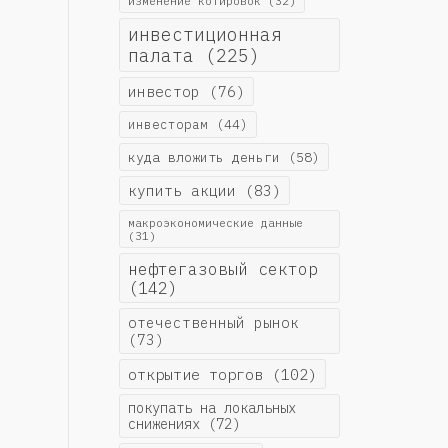
изменение котировок
(32)
инвестиционная
палата
(225)
инвестор
(76)
инвесторам
(44)
куда вложить деньги
(58)
купить акции
(83)
макроэкономические данные
(31)
нефтегазовый сектор
(142)
отечественный рынок
(73)
открытие торгов
(102)
покупать на локальных
снижениях
(72)