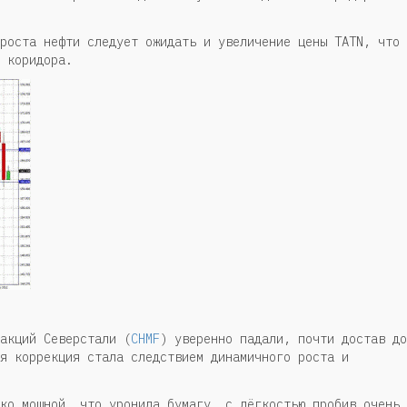
роста нефти следует ожидать и увеличение цены TATN, что 
 коридора.
акций Северстали (
CHMF
) уверенно падали, почти достав до
я коррекция стала следствием динамичного роста и
ко мощной, что уронила бумагу, с лёгкостью пробив очень