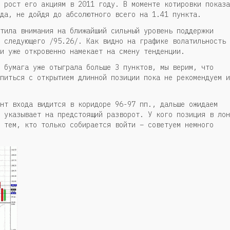
 рост его акциям в 2011 году. В моменте котировки показа
да, не дойдя до абсолютного всего на 1.41 пункта.
тила внимания на ближайший сильный уровень поддержки
 следующего /95.26/. Как видно на графике волатильность
и уже откровенно намекает на смену тенденции.
 бумага уже отыграла больше 3 пунктов, мы верим, что
питься с открытием длинной позиции пока не рекомендуем и
нт входа видится в коридоре 96-97 пп., дальше ожидаем
 указывает на предстоящий разворот. У кого позиция в лон
 тем, кто только собирается войти – советуем немного