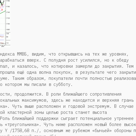
ндекса ММВБ, видим, что открывшись на тех же уровнях,
арабкаться вверх. С полудня рост усилился, но к обеду
пал, и казалось, что котировки замерли до закрытия. Тем 
прошла ещё одна волна покупок, в результате чего закрыти
уме. Таким образом, покупатели почти полностью реализова
о котором мы писали в субботу.
ости, продолжится. В роли ближайшего сопротивления
окальных максимумов, здесь же находится и верхняя грань
ка». Чуть выше расположен и годовой экстремум. В случае
ой кластерной зоны целью роста станет высота
Роль ближайшей поддержки сыграет потенциальное утреннее
ь «треугольника». Чуть ниже расположен новый более высок
у Y /1758,68 п./, основным же рубежом «бычьей» обороны п