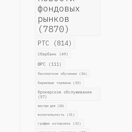
фондовых
рынков
(7870)
РТС
(814)
Сбербанк
(49)
ФРС
(111)
бесплатное обучение
(36)
биржевые термины
(30)
брокерское обслуживание
(57)
внутри дня
(24)
волатильность
(31)
график котировок
(32)