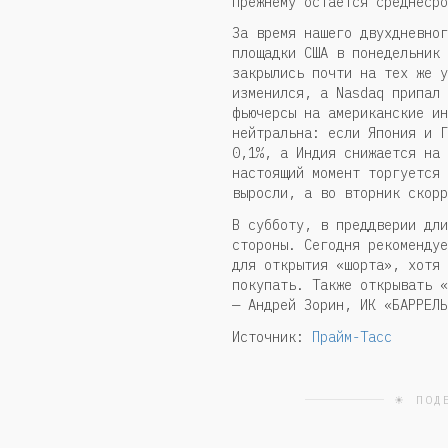
прежнему остаётся среднесро
За время нашего двухдневног
площадки США в понедельник 
закрылись почти на тех же у
изменился, а Nasdaq припал 
фьючерсы на американские ин
нейтральна: если Япония и Г
0,1%, а Индия снижается на 
настоящий момент торгуется 
выросли, а во вторник скорр
В субботу, в преддверии дли
стороны. Сегодня рекомендуе
для открытия «шорта», хотя 
покупать. Также открывать «
— Андрей Зорин, ИК «БАРРЕЛЬ
Источник:
Прайм-Тасс
☀ ПОД