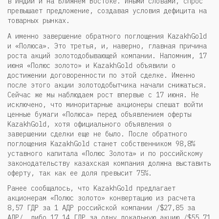
в Индии и на Ближнем Востоке. Иными словами, спрос
превышает предложение, создавая условия дефицита на
товарных рынках.
А именно завершение обратного поглощения KazakhGold
и «Полюса». Это третья, и, наверно, главная причина
роста акций золотодобывающей компании. Напомним, 17
июня «Полюс золото» и KazakhGold объявили о
достижении договоренности по этой сделке. Именно
после этого акции золотодобытчика начали снижаться.
Сейчас же мы наблюдаем рост впервые с 17 июня. Не
исключено, что миноритарные акционеры спешат войти
ценные бумаги «Полюса» перед объявлением оферты
KazakhGold, хотя официального объявления о
завершении сделки еще не было. После обратного
поглощения KazakhGold станет собственником 98,8%
уставного капитала «Полюс Золота» и по российскому
законодательству казахская компания должна выставить
оферту, так как ее доля превысит 75%.
Ранее сообщалось, что KazakhGold предлагает
акционерам «Полюс золото» конвертацию из расчета
8,57 ГДР за 1 АДР российской компании /$27,85 за
АДР/, либо 17,14 ГДР за одну локальную акцию /$55,71