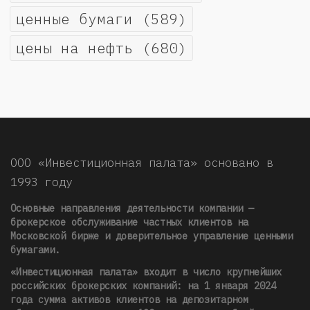
ценные бумаги
(589)
цены на нефть
(680)
ООО «Инвестиционная палата» основано в
1993 году
Основные направления деятельности компании —
брокерское обслуживание частных клиентов на
Московской бирже и доверительное управление ценными
бумагами.
«Инвестиционная палата» входит в число крупнейших
российских брокерских компаний: на 1 января 2024
года сумма активов клиентов на депозитарном