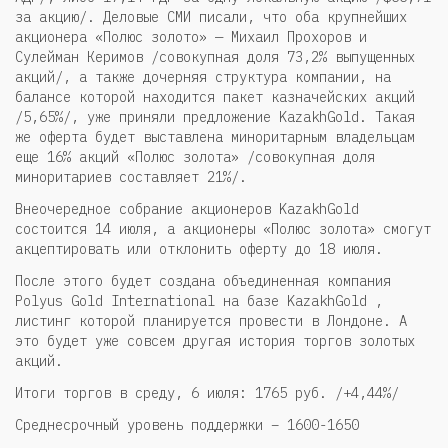
за акцию/. Деловые СМИ писали, что оба крупнейших
акционера «Полюс золото» — Михаил Прохоров и
Сулейман Керимов /совокупная доля 73,2% выпущенных
акций/, а также дочерняя структура компании, на
балансе которой находится пакет казначейских акций
/5,65%/, уже приняли предложение KazakhGold. Такая
же оферта будет выставлена миноритарным владельцам
еще 16% акций «Полюс золота» /совокупная доля
миноритариев составляет 21%/.
Внеочередное собрание акционеров KazakhGold
состоится 14 июля, а акционеры «Полюс золота» смогут
акцептировать или отклонить оферту до 18 июля.
После этого будет создана объединенная компания
Polyus Gold International на базе KazakhGold ,
листинг которой планируется провести в Лондоне. А
это будет уже совсем другая история торгов золотых
акций.
Итоги торгов в среду, 6 июля: 1765 руб. /+4,44%/
Среднесрочный уровень поддержки – 1600-1650