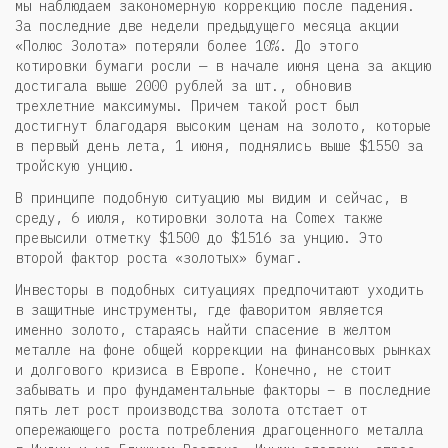
мы наблюдаем закономерную коррекцию после падения.
За последние две недели предыдущего месяца акции
«Полюс Золота» потеряли более 10%. До этого
котировки бумаги росли — в начале июня цена за акцию
достигала выше 2000 рублей за шт., обновив
трехлетние максимумы. Причем такой рост был
достигнут благодаря высоким ценам на золото, которые
в первый день лета, 1 июня, поднялись выше $1550 за
тройскую унцию.
В принципе подобную ситуацию мы видим и сейчас, в
среду, 6 июля, котировки золота на Comex также
превысили отметку $1500 до $1516 за унцию. Это
второй фактор роста «золотых» бумаг.
Инвесторы в подобных ситуациях предпочитают уходить
в защитные инструменты, где фаворитом является
именно золото, стараясь найти спасение в желтом
металле на фоне общей коррекции на финансовых рынках
и долгового кризиса в Европе. Конечно, не стоит
забывать и про фундаментальные факторы – в последние
пять лет рост производства золота отстает от
опережающего роста потребления драгоценного металла