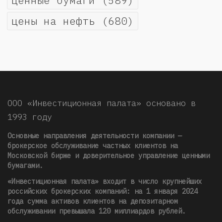
ценные бумаги
(589)
цены на нефть
(680)
ООО «Инвестиционная палата» основано в
1993 году
Основные направления деятельности компании —
брокерское обслуживание частных клиентов на
Московской бирже и доверительное управление ценными
бумагами.
«Инвестиционная палата» входит в число крупнейших
российских брокерских компаний: на 1 января 2024
года сумма активов клиентов на депозитарном
обслуживании превышала 120 миллиардов рублей
.