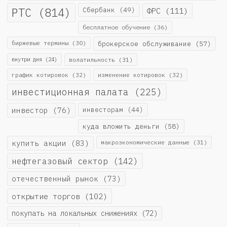
РТС
(814)
Сбербанк
(49)
ФРС
(111)
бесплатное обучение
(36)
биржевые термины
(30)
брокерское обслуживание
(57)
внутри дня
(24)
волатильность
(31)
график котировок
(32)
изменение котировок
(32)
инвестиционная палата
(225)
инвестор
(76)
инвесторам
(44)
куда вложить деньги
(58)
купить акции
(83)
макроэкономические данные
(31)
нефтегазовый сектор
(142)
отечественный рынок
(73)
открытие торгов
(102)
покупать на локальных снижениях
(72)