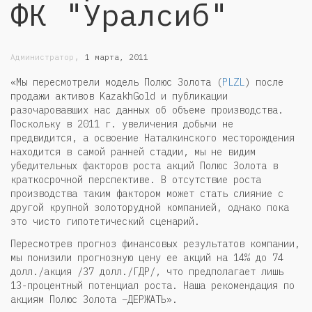
ФК "Уралсиб"
,
Администратор
1 марта, 2011
«Мы пересмотрели модель Полюс Золота (
PLZL
) после
продажи активов KazakhGold и публикации
разочаровавших нас данных об объеме производства.
Поскольку в 2011 г. увеличения добычи не
предвидится, а освоение Наталкинского месторождения
находится в самой ранней стадии, мы не видим
убедительных факторов роста акций Полюс Золота в
краткосрочной перспективе. В отсутствие роста
производства таким фактором может стать слияние с
другой крупной золоторудной компанией, однако пока
это чисто гипотетический сценарий.
Пересмотрев прогноз финансовых результатов компании,
мы понизили прогнозную цену ее акций на 14% до 74
долл./акция /37 долл./ГДР/, что предполагает лишь
13-процентный потенциал роста. Наша рекомендация по
акциям Полюс Золота –ДЕРЖАТЬ».