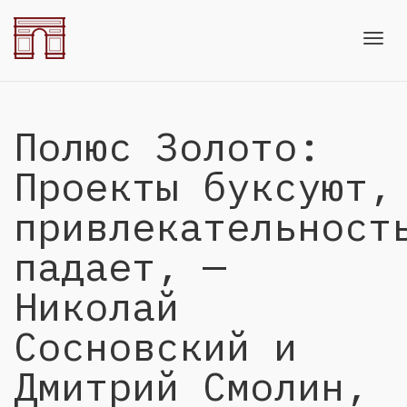
Toggl
Полюс Золото:
navig
Проекты буксуют,
привлекательност
падает, —
Николай
Сосновский и
Дмитрий Смолин,