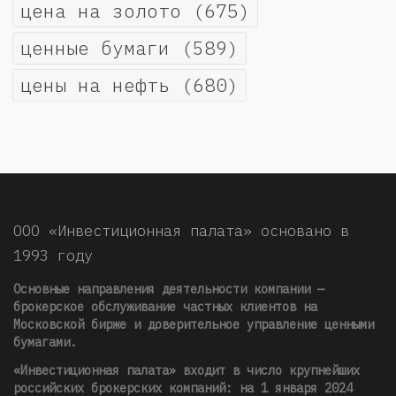
цена на золото
(675)
ценные бумаги
(589)
цены на нефть
(680)
ООО «Инвестиционная палата» основано в
1993 году
Основные направления деятельности компании —
брокерское обслуживание частных клиентов на
Московской бирже и доверительное управление ценными
бумагами.
«Инвестиционная палата» входит в число крупнейших
российских брокерских компаний: на 1 января 2024