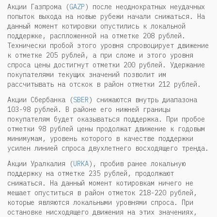
Акции Газпрома (
GAZP
) после неоднократных неудачных
попыток выхода на новые рубежи начали снижаться. На
данный момент котировки опустились к локальной
поддержке, распложенной на отметке 208 рублей.
Технически пробой этого уровня спровоцирует движение
к отметке 205 рублей, а при сломе и этого уровня
спроса цены достигнут отметки 200 рублей. Удержание
покупателями текущих значений позволит им
рассчитывать на отскок в район отметки 212 рублей.
Акции Сбербанка (
SBER
) снижаются внутрь диапазона
103-98 рублей. В районе его нижней границы
покупателям будет оказываться поддержка. При пробое
отметки 98 рублей цены продолжат движение к годовым
минимумам, уровень которого в качестве поддержки
усилен линией спроса двухлетнего восходящего тренда.
Акции Уралкалия (
URKA
), пробив ранее локальную
поддержку на отметке 235 рублей, продолжают
снижаться. На данный момент котировкам ничего не
мешает опуститься в район отметок 218-220 рублей,
которые являются локальными уровнями спроса. При
остановке нисходящего движения на этих значениях,