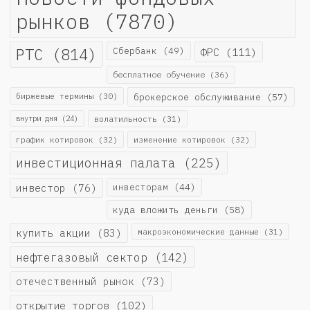
рынков
(7870)
РТС
(814)
Сбербанк
(49)
ФРС
(111)
бесплатное обучение
(36)
биржевые термины
(30)
брокерское обслуживание
(57)
внутри дня
(24)
волатильность
(31)
график котировок
(32)
изменение котировок
(32)
инвестиционная палата
(225)
инвестор
(76)
инвесторам
(44)
куда вложить деньги
(58)
купить акции
(83)
макроэкономические данные
(31)
нефтегазовый сектор
(142)
отечественный рынок
(73)
открытие торгов
(102)