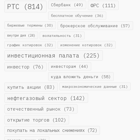
РТС
(814)
Сбербанк
(49)
ФРС
(111)
бесплатное обучение
(36)
биржевые термины
(30)
брокерское обслуживание
(57)
внутри дня
(24)
волатильность
(31)
график котировок
(32)
изменение котировок
(32)
инвестиционная палата
(225)
инвестор
(76)
инвесторам
(44)
куда вложить деньги
(58)
купить акции
(83)
макроэкономические данные
(31)
нефтегазовый сектор
(142)
отечественный рынок
(73)
открытие торгов
(102)
покупать на локальных снижениях
(72)