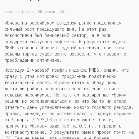
,
Администратор
25 марта, 2011
«Вчера на российском фондовом рынке продолжился
сильный рост предыдущего дня. На этот раз
локомотивом был банковский сектор, а в роли
поддержки выступала нефтянка. В результате индекс
ММВБ уверенно обновил годовой максимум, при этом
объёмы торгов существенно возросли, что говорит о
преобладании оптимизма.
Исследуя 2-часовой график индекса ММВБ, видим, что
сразу с утра котировки продолжили практически
вертикальный взлёт. В результате к обеду цены
достигли района основного сопротивления в лице
годовых максимумов. Но на этом разъяренные «быки»
решили не останавливаться и во что бы то ни стало
отметить день установлением нового годового рекорда.
Правда, «медведи» не хотели сдавать годовую вершину
от 9 марта /1793,03 п./ совсем уж без боя и,
пропустив «быков» выше неё на 0,3 п., перешли в
контрнаступление. В результате рынок просел почти на
1%. Тем не менее, эта «оплеуха» ещё больше