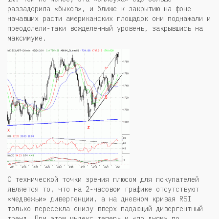
раззадорила «быков», и ближе к закрытию на фоне
начавших расти американских площадок они поднажали и
преодолели-таки вожделенный уровень, закрывшись на
максимуме.
С технической точки зрения плюсом для покупателей
является то, что на 2-часовом графике отсутствуют
«медвежьи» дивергенции, а на дневном кривая RSI
только пересекла снизу вверх падающий дивергентный
тренд. При этом индекс теперь и «по дням» по