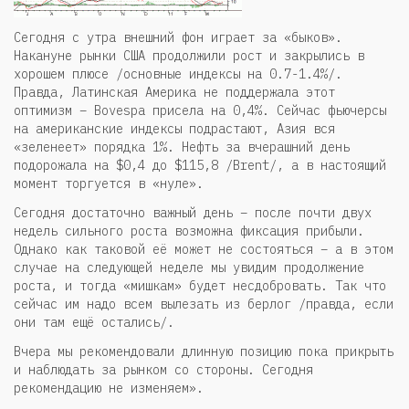
Сегодня с утра внешний фон играет за «быков».
Накануне рынки США продолжили рост и закрылись в
хорошем плюсе /основные индексы на 0.7-1.4%/.
Правда, Латинская Америка не поддержала этот
оптимизм – Bovespa присела на 0,4%. Сейчас фьючерсы
на американские индексы подрастают, Азия вся
«зеленеет» порядка 1%. Нефть за вчерашний день
подорожала на $0,4 до $115,8 /Brent/, а в настоящий
момент торгуется в «нуле».
Сегодня достаточно важный день – после почти двух
недель сильного роста возможна фиксация прибыли.
Однако как таковой её может не состояться – а в этом
случае на следующей неделе мы увидим продолжение
роста, и тогда «мишкам» будет несдобровать. Так что
сейчас им надо всем вылезать из берлог /правда, если
они там ещё остались/.
Вчера мы рекомендовали длинную позицию пока прикрыть
и наблюдать за рынком со стороны. Сегодня
рекомендацию не изменяем».