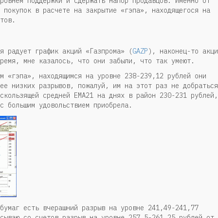
ровнем поддержки и сдержать напор продавцов. Именно от
 покупок в расчете на закрытие «гэпа», находящегося на
тов.
я радует график акций «Газпрома» (
GAZP
), наконец-то акци
ремя, мне казалось, что они забыли, что так умеют.
м «гэпа», находящимся на уровне 238-239,12 рублей они
ее низких разрывов, пожалуй, им на этот раз не добраться
скользящей средней ЕМА21 на днях в район 230-231 рублей,
с большим удовольствием приобрела.
бумаг есть вчерашний разрыв на уровне 241,49-241,77
сываю со счетов разрыв на уровне 257,5-261,25 рублей от 