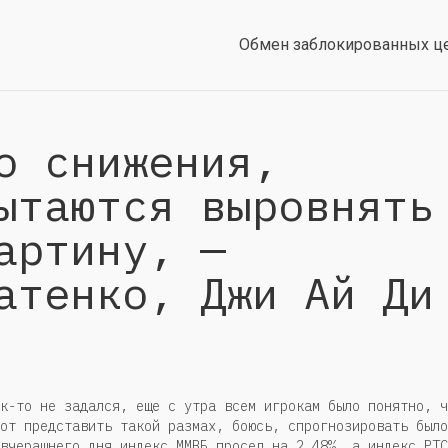
Обмен заблокированных ц
о снижения,
ытаются выровнять
артину, —
атенко, Джи Ай Ди
к-то не задался, еще с утра всем игрокам было понятно, ч
от представить такой размах, боюсь, спрогнозировать было
вчерашнего дня индекс ММВБ просел на 2,48%, а индекс РТС