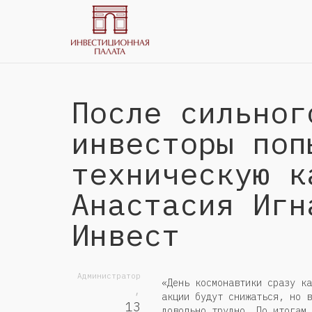
После сильног
инвесторы поп
техническую к
Анастасия Игн
Инвест
Администратор
«День космонавтики сразу ка
,
акции будут снижаться, но в
13
довольно трудно. По итогам 