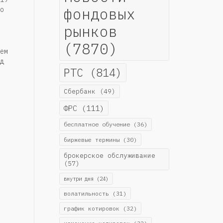
фондовых
о
рынков
(7870)
ем
д
РТС
(814)
Сбербанк
(49)
ФРС
(111)
бесплатное обучение
(36)
биржевые термины
(30)
брокерское обслуживание
(57)
внутри дня
(24)
волатильность
(31)
график котировок
(32)