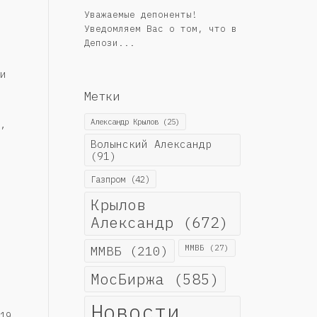
Уважаемые депоненты!
Уведомляем Вас о том, что в
Депози...
и
Метки
Александр Крылов
(25)
,
Волынский Александр
(91)
Газпром
(42)
Крылов
Александр
(672)
ММВБ
(210)
ММВБ
(27)
МосБиржа
(585)
Новости
19