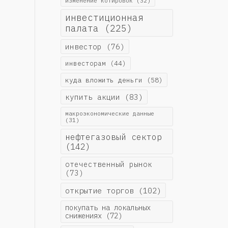
изменение котировок
(32)
инвестиционная
палата
(225)
инвестор
(76)
инвесторам
(44)
куда вложить деньги
(58)
купить акции
(83)
макроэкономические данные
(31)
нефтегазовый сектор
(142)
отечественный рынок
(73)
открытие торгов
(102)
покупать на локальных
снижениях
(72)