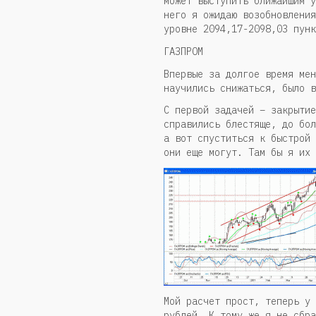
может выступить ближайшим у
него я ожидаю возобновления
уровне 2094,17-2098,03 пунк
ГАЗПРОМ
Впервые за долгое время мен
научились снижаться, было в
С первой задачей – закрытие
справились блестяще, до бол
а вот спуститься к быстрой 
они еще могут. Там бы я их 
Мой расчет прост, теперь у 
рублей. К тому же я не сбра