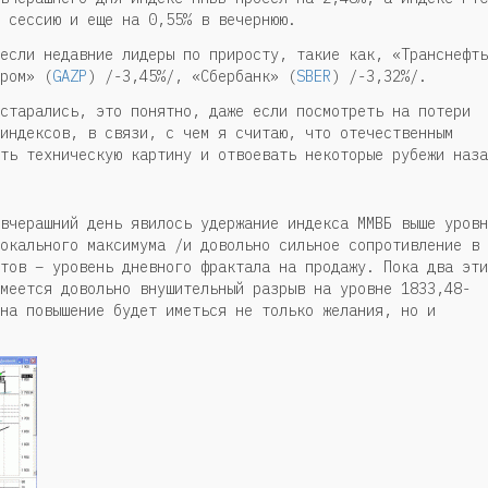
 сессию и еще на 0,55% в вечернюю.
если недавние лидеры по приросту, такие как, «Транснефть
ром» (
GAZP
) /-3,45%/, «Сбербанк» (
SBER
) /-3,32%/.
старались, это понятно, даже если посмотреть на потери
индексов, в связи, с чем я считаю, что отечественным
ть техническую картину и отвоевать некоторые рубежи наза
вчерашний день явилось удержание индекса ММВБ выше уровн
окального максимума /и довольно сильное сопротивление в
тов – уровень дневного фрактала на продажу. Пока два эти
меется довольно внушительный разрыв на уровне 1833,48-
на повышение будет иметься не только желания, но и