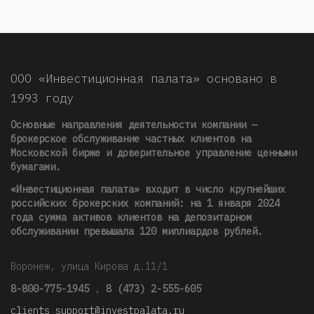
ООО «Инвестиционная палата» основано в
1993 году
Основные направления деятельности компании —
брокерское обслуживание частных клиентов на
Московской бирже и доверительное управление ценными
бумагами.
«Инвестиционная палата» входит в число крупнейших
российских брокерских компаний: на 1 января 2024
года сумма активов клиентов на депозитарном
обслуживании превышала 120 миллиардов рублей
.
Воронеж, улица Кирова д.11/1
8-800-775-1945
,
8 (473) 2-555-605
clients_support@investpalata.ru