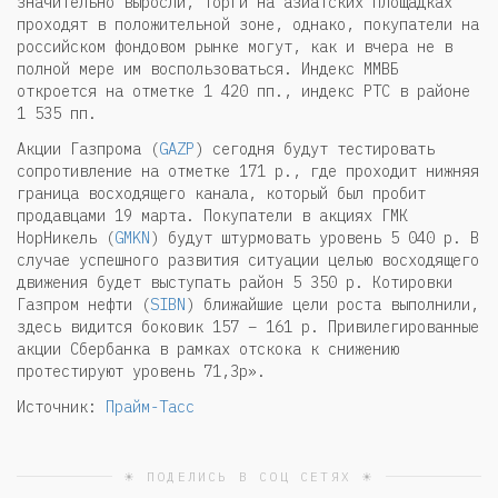
значительно выросли, торги на азиатских площадках
проходят в положительной зоне, однако, покупатели на
российском фондовом рынке могут, как и вчера не в
полной мере им воспользоваться. Индекс ММВБ
откроется на отметке 1 420 пп., индекс РТС в районе
1 535 пп.
Акции Газпрома (
GAZP
) сегодня будут тестировать
сопротивление на отметке 171 р., где проходит нижняя
граница восходящего канала, который был пробит
продавцами 19 марта. Покупатели в акциях ГМК
НорНикель (
GMKN
) будут штурмовать уровень 5 040 р. В
случае успешного развития ситуации целью восходящего
движения будет выступать район 5 350 р. Котировки
Газпром нефти (
SIBN
) ближайшие цели роста выполнили,
здесь видится боковик 157 – 161 р. Привилегированные
акции Сбербанка в рамках отскока к снижению
протестируют уровень 71,3р».
Источник:
Прайм-Тасс
☀ ПОДЕЛИСЬ В СОЦ СЕТЯХ ☀