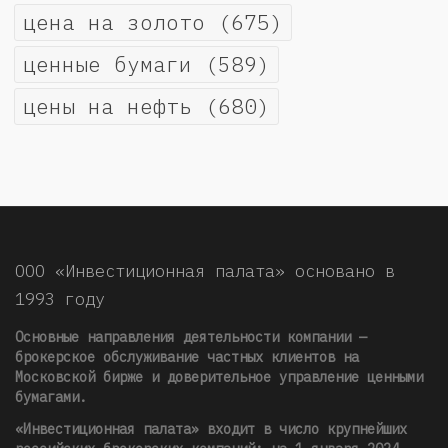
цена на золото
(675)
ценные бумаги
(589)
цены на нефть
(680)
ООО «Инвестиционная палата» основано в
1993 году
Основные направления деятельности компании —
брокерское обслуживание частных клиентов на
Московской бирже и доверительное управление ценными
бумагами.
«Инвестиционная палата» входит в число крупнейших