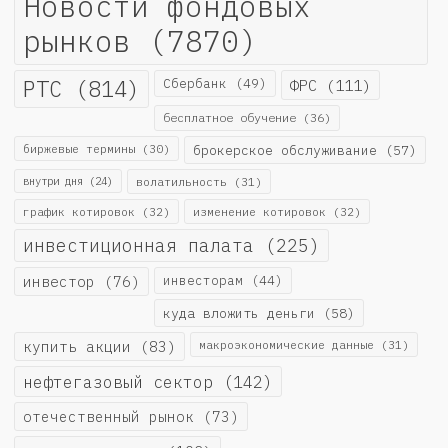
Новости фондовых
рынков
(7870)
РТС
(814)
Сбербанк
(49)
ФРС
(111)
бесплатное обучение
(36)
биржевые термины
(30)
брокерское обслуживание
(57)
внутри дня
(24)
волатильность
(31)
график котировок
(32)
изменение котировок
(32)
инвестиционная палата
(225)
инвестор
(76)
инвесторам
(44)
куда вложить деньги
(58)
купить акции
(83)
макроэкономические данные
(31)
нефтегазовый сектор
(142)
отечественный рынок
(73)