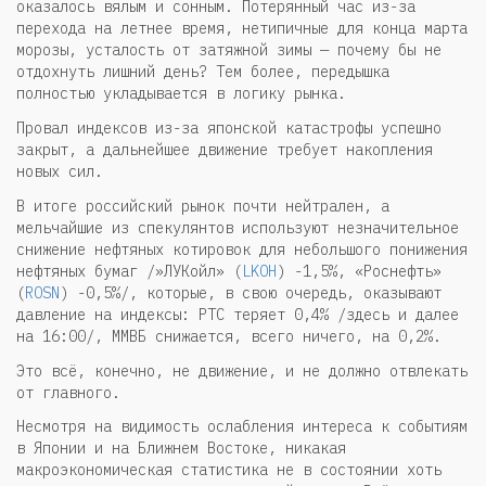
оказалось вялым и сонным. Потерянный час из-за
перехода на летнее время, нетипичные для конца марта
морозы, усталость от затяжной зимы — почему бы не
отдохнуть лишний день? Тем более, передышка
полностью укладывается в логику рынка.
Провал индексов из-за японской катастрофы успешно
закрыт, а дальнейшее движение требует накопления
новых сил.
В итоге российский рынок почти нейтрален, а
мельчайшие из спекулянтов используют незначительное
снижение нефтяных котировок для небольшого понижения
нефтяных бумаг /»ЛУКойл» (
LKOH
) -1,5%, «Роснефть»
(
ROSN
) -0,5%/, которые, в свою очередь, оказывают
давление на индексы: РТС теряет 0,4% /здесь и далее
на 16:00/, ММВБ снижается, всего ничего, на 0,2%.
Это всё, конечно, не движение, и не должно отвлекать
от главного.
Несмотря на видимость ослабления интереса к событиям
в Японии и на Ближнем Востоке, никакая
макроэкономическая статистика не в состоянии хоть