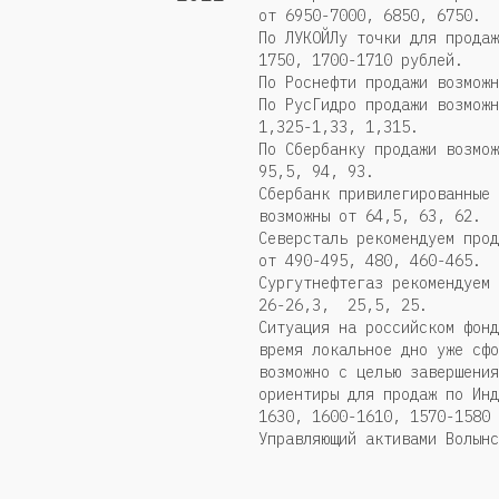
от 6950-7000, 6850, 6750.
По ЛУКОЙЛу точки для прода
1750, 1700-1710 рублей.
По Роснефти продажи возможн
По РусГидро продажи возможн
1,325-1,33, 1,315.
По Сбербанку продажи возмож
95,5, 94, 93.
Сбербанк привилегированные 
возможны от 64,5, 63, 62.
Северсталь рекомендуем прод
от 490-495, 480, 460-465.
Сургутнефтегаз рекомендуем 
26-26,3, 25,5, 25.
Ситуация на российском фонд
время локальное дно уже сфо
возможно с целью завершения
ориентиры для продаж по Инд
1630, 1600-1610, 1570-1580 
Управляющий активами Волынс