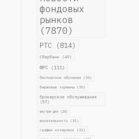
фондовых
рынков
(7870)
РТС
(814)
Сбербанк
(49)
ФРС
(111)
бесплатное обучение
(36)
биржевые термины
(30)
брокерское обслуживание
(57)
внутри дня
(24)
волатильность
(31)
график котировок
(32)