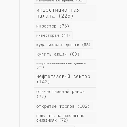
изменение котировок
(32)
инвестиционная
палата
(225)
инвестор
(76)
инвесторам
(44)
куда вложить деньги
(58)
купить акции
(83)
макроэкономические данные
(31)
нефтегазовый сектор
(142)
отечественный рынок
(73)
открытие торгов
(102)
покупать на локальных
снижениях
(72)