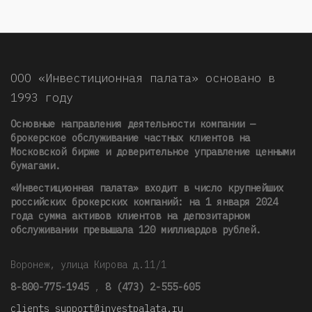
ООО «Инвестиционная палата» основано в
1993 году
Основные направления деятельности компании —
брокерское обслуживание частных клиентов на
Московской бирже и доверительное управление ценными
бумагами.
«Инвестиционная палата» входит в число крупнейших
российских брокерских компаний: на 1 января 2024
года сумма активов клиентов на депозитарном
обслуживании превышала 120 миллиардов рублей
.
Воронеж, улица Кирова д.11/1
8-800-775-1945
,
8 (473) 2-555-605
clients_support@investpalata.ru