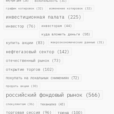
внутри дня
(24)
волатильность
(31)
график котировок
(32)
изменение котировок
(32)
инвестиционная палата
(225)
инвестор
(76)
инвесторам
(44)
куда вложить деньги
(58)
купить акции
(83)
макроэкономические данные
(31)
нефтегазовый сектор
(142)
отечественный рынок
(73)
открытие торгов
(102)
покупать на локальных снижениях
(72)
продать акции
(30)
российский фондовый рынок
(566)
спекулянтам
(36)
теханализ
(43)
торговая сессия
(96)
тренд
(100)