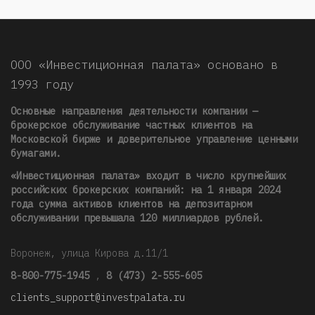
ООО «Инвестиционная палата» основано в
1993 году
Основные направления деятельности компании —
брокерское обслуживание частных клиентов на
Московской бирже и доверительное управление ценными
бумагами.
«Инвестиционная палата» входит в число крупнейших
российских брокерских компаний: на 1 января 2024
года сумма активов клиентов на депозитарном
обслуживании превышала 120 миллиардов рублей
.
Воронеж, улица Кирова д.11/1
8-800-775-1945
,
8 (473) 2-555-605
clients_support@investpalata.ru