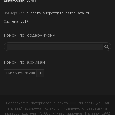
финансовых услуг
Поддержка:
clients_support@investpalata.ru
Система QUIK
Поиск по содержимому
Поиск по архивам
Поиск
по
архивам
Перепечатка материалов с сайта ООО "Инвестиционная
палата" возможна только с письменного разрешения
правообладателя. © OOO «Инвестиционная Палата» 1992