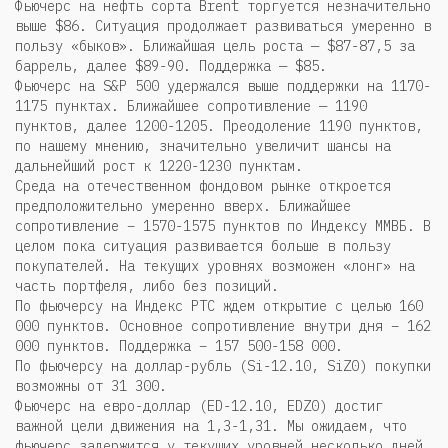
Фьючерс на нефть сорта Brent торгуется незначительно
выше $86. Ситуация продолжает развиваться умеренно в
пользу «быков». Ближайшая цель роста — $87-87,5 за
баррель, далее $89-90. Поддержка — $85.
Фьючерс на S&P 500 удержался выше поддержки на 1170-
1175 пунктах. Ближайшее сопротивление — 1190
пунктов, далее 1200-1205. Преодоление 1190 пунктов,
по нашему мнению, значительно увеличит шансы на
дальнейший рост к 1220-1230 пунктам.
Среда на отечественном фондовом рынке откроется
предположительно умеренно вверх. Ближайшее
сопротивление – 1570-1575 пунктов по Индексу ММВБ. В
целом пока ситуация развивается больше в пользу
покупателей. На текущих уровнях возможен «лонг» на
часть портфеля, либо без позиций.
По фьючерсу на Индекс РТС ждем открытие с целью 160
000 пунктов. Основное сопротивление внутри дня – 162
000 пунктов. Поддержка – 157 500-158 000.
По фьючерсу на доллар-рубль (Si-12.10, SiZ0) покупки
возможны от 31 300.
Фьючерс на евро-доллар (ED-12.10, EDZ0) достиг
важной цели движения на 1,3-1,31. Мы ожидаем, что
фьючерс задержится у текущих уровней несколько дней,