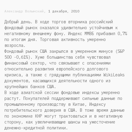
,
Александр Волынский
1 декабря, 2010
Добрый день. В ходе торгов вторника российский
фондовый рынок оказался удивительно устойчивым к
негативному внешнему фону. Индекс ММВБ прибавил 0,7%
по итогам дня. Торговая активность умеренно
возросла.
Фондовый рынок США закрылся в умеренном минусе (S&P
500 -0,61%). Хуже большинства себя чувствовал
финансовый сектор, что связывают с опасениями
относительно развития европейского долгового
кризиса, а также с грядущими публикациями WikiLeaks
документов, касающихся деятельности одного из
крупнейших банков США.
В ходе азиатской сессии фондовые индексы умеренно
растут. Покупателей поддерживают сильные данные по
промышленному производству в Китае, Индексу
потребительского доверия в США. В тоже время данные
по экономике КНР могут трактоваться и в негативную
сторону, как увеличивающие шансы на ужесточение
денежно-кредитной политики.