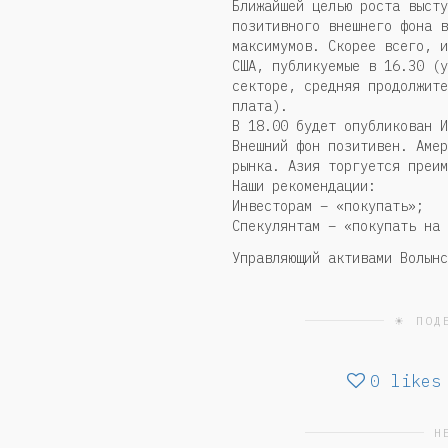
Ближайшей целью роста высту
позитивного внешнего фона в
максимумов. Скорее всего, и
США, публикуемые в 16.30 (у
секторе, средняя продолжите
плата).
В 18.00 будет опубликован И
Внешний фон позитивен. Амер
рынка. Азия торгуется преим
Наши рекомендации:
Инвесторам – «покупать»;
Спекулянтам – «покупать на 
Управляющий активами Волынс
☀ ПОД
0
likes
Н