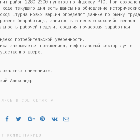
пит район 2280-2300 пунктов по Индексу РТС. При сохранен
 ходе текущего дня есть шансы на обновление исторических
сход штурма новых вершин определят данные по рынку труда
ровень безработицы, занятость в несельскохозяйственном
льность рабочей недели, средняя почасовая заработная
ндекс потребительской уверенности.
ика закрывается повышением, нефтегазовый сектор лучше
ущественно вверх.
локальных снижениях».
кий Александр
ЕЛИСЬ В СОЦ СЕТЯХ ☀
ЕТ КОММЕНТАРИЕВ