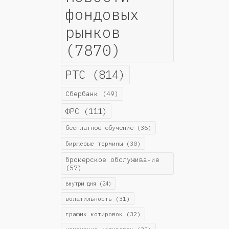
фондовых
рынков
(7870)
РТС
(814)
Сбербанк
(49)
ФРС
(111)
бесплатное обучение
(36)
биржевые термины
(30)
брокерское обслуживание
(57)
внутри дня
(24)
волатильность
(31)
график котировок
(32)