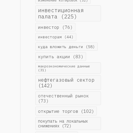
изменение котировок
(32)
инвестиционная
палата
(225)
инвестор
(76)
инвесторам
(44)
куда вложить деньги
(58)
купить акции
(83)
макроэкономические данные
(31)
нефтегазовый сектор
(142)
отечественный рынок
(73)
открытие торгов
(102)
покупать на локальных
снижениях
(72)