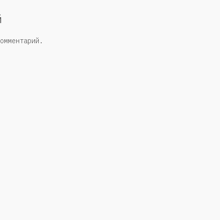
й
омментарий.