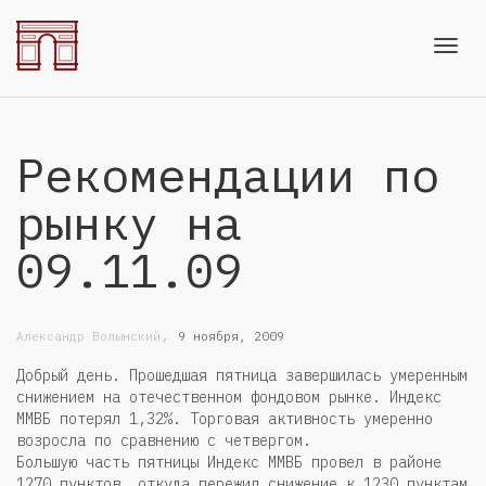
Toggl
Рекомендации по
navig
рынку на
09.11.09
,
Александр Волынский
9 ноября, 2009
Добрый день. Прошедшая пятница завершилась умеренным
снижением на отечественном фондовом рынке. Индекс
ММВБ потерял 1,32%. Торговая активность умеренно
возросла по сравнению с четвергом.
Большую часть пятницы Индекс ММВБ провел в районе
1270 пунктов, откуда пережил снижение к 1230 пунктам