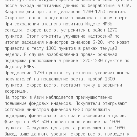
после выхода негативных данных по безработице в США.
Закрытие дня прошло в диапазоне 1230-1250 пунктов.
Открытие торгов понедельника ожидаем с гэпом вверх.
При сохранении внешнего позитива Индекс ММВБ
сегодня, скорее всего, устремится в район 1270
пунктов. Стоит отметить улучшение настроений по
итогам заседания министров финансов G-20, что может
привести к тесту 1300 пунктов в рамках текущей
недели. В случае возобновления продаж основная
поддержка расположена в районе 1220-1230 пунктов по
Индексу ММВБ.
Преодоление 1270 пунктов существенно увеличит шансы
покупателей на продолжение роста, пробой 1300
пунктов, скорее всего, поставит точку в развитии
коррекции.
На торгах в Азии наблюдается преимущественно
повышение фондовых индексов. Покупатели отыгрывают
согласие министров финансов G-20 продолжить
поддержку финансового сектора и экономики в целом.
Фьючерс на S&P 500 пробил сопротивление на 1070
пунктах. Следующая цель роста расположена на 1080.
Выход выше данного уровня, скорее всего, приведет к