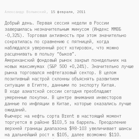
,
Александр Волынский
15 февраля, 2011
Добрый день. Первая сессия недели в России
завершилась незначительным минусом (Индекс ММВБ
-0,32%). Торговая активность при этом значительно
сократилась по сравнению с пятницей, когда
наблюдался уверенный рост котировок, что можно
расценивать в пользу “быков”.
Американский фондовый рынок закрыл понедельник на
новых максимумах (S&P 500 +0,24%). Значительно лучше
рынка торговался нефтегазовый сектор. В целом
позитивный настрой склонны объяснять развитием
ситуации в Египте, данными по экспорту Китая.
В ходе азиатской сессии сегодня преобладают
умеренные покупки. В центре внимания инвесторов
данные по инфляции в Китае, которые оказались лучше
ожиданий.
Фьючерс на нефть сорта Brent в настоящий момент
торгуется в районе $103,5 за баррель. Преодоление
верхней границы диапазона $98-103 увеличивает шансы
на дальнейший рост к $105, далее возможно $110.