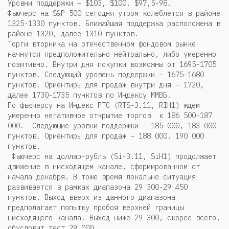
Уровни поддержки – $103, $100, $97,5-98.
Фьючерс на S&P 500 сегодня утром колеблется в районе
1325-1330 пунктов. Ближайшая поддержка расположена в
районе 1320, далее 1310 пунктов.
Торги вторника на отечественном фондовом рынке
начнутся предположительно нейтрально, либо умеренно
позитивно. Внутри дня покупки возможны от 1695-1705
пунктов. Следующий уровень поддержки – 1675-1680
пунктов. Ориентиры для продаж внутри дня – 1720,
далее 1730-1735 пунктов по Индексу ММВБ.
По фьючерсу на Индекс РТС (RTS-3.11, RIH1) ждем
умеренно негативное открытие торгов к 186 500-187
000. Следующие уровни поддержки – 185 000, 183 000
пунктов. Ориентиры для продаж – 188 000, 190 000
пунктов.
Фьючерс на доллар-рубль (Si-3.11, SiH1) продолжает
движение в нисходящем канале, сформированном от
начала декабря. В тоже время локально ситуация
развивается в рамках диапазона 29 300-29 450
пунктов. Выход вверх из данного диапазона
предполагает попытку пробоя верхней границы
нисходящего канала. Выход ниже 29 300, скорее всего,
обусловит тест 29 000.