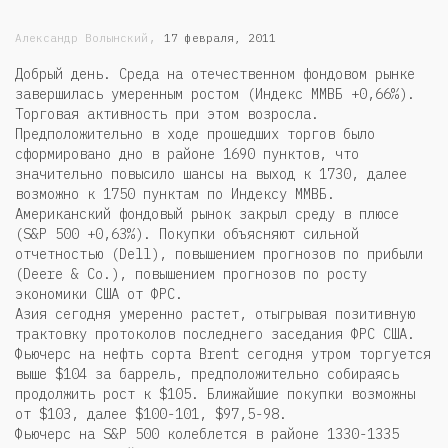
,
Александр Волынский
17 февраля, 2011
Добрый день. Среда на отечественном фондовом рынке
завершилась умеренным ростом (Индекс ММВБ +0,66%).
Торговая активность при этом возросла.
Предположительно в ходе прошедших торгов было
сформировано дно в районе 1690 пунктов, что
значительно повысило шансы на выход к 1730, далее
возможно к 1750 пунктам по Индексу ММВБ.
Американский фондовый рынок закрыл среду в плюсе
(S&P 500 +0,63%). Покупки объясняют сильной
отчетностью (Dell), повышением прогнозов по прибыли
(Deere & Co.), повышением прогнозов по росту
экономики США от ФРС.
Азия сегодня умеренно растет, отыгрывая позитивную
трактовку протоколов последнего заседания ФРС США.
Фьючерс на нефть сорта Brent сегодня утром торгуется
выше $104 за баррель, предположительно собираясь
продолжить рост к $105. Ближайшие покупки возможны
от $103, далее $100-101, $97,5-98.
Фьючерс на S&P 500 колеблется в районе 1330-1335