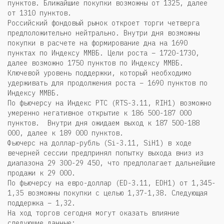
пунктов. Ближайшие покупки возможны от 1325, далее
от 1310 пунктов.
Российский фондовый рынок откроет торги четверга
предположительно нейтрально. Внутри дня возможны
покупки в расчете на формирование дна на 1690
пунктах по Индексу ММВБ. Цели роста – 1720-1730,
далее возможно 1750 пунктов по Индексу ММВБ.
Ключевой уровень поддержки, который необходимо
удерживать для продолжения роста – 1690 пунктов по
Индексу ММВБ.
По фьючерсу на Индекс РТС (RTS-3.11, RIH1) возможно
умеренно негативное открытие к 186 500-187 000
пунктов. Внутри дня ожидаем выход к 187 500-188
000, далее к 189 000 пунктов.
Фьючерс на доллар-рубль (Si-3.11, SiH1) в ходе
вечерней сессии предпринял попытку выхода вниз из
диапазона 29 300-29 450, что предполагает дальнейшие
продажи к 29 000.
По фьючерсу на евро-доллар (ED-3.11, EDH1) от 1,345-
1,35 возможны покупки с целью 1,37-1,38. Следующая
поддержка – 1,32.
На ход торгов сегодня могут оказать влияние
следующие данные: