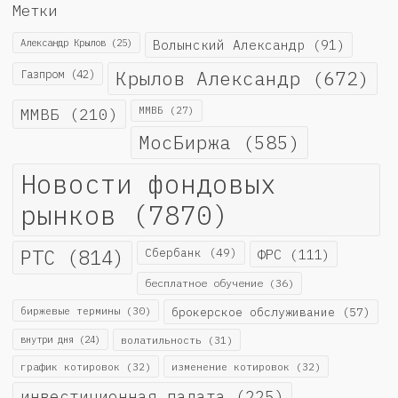
Метки
Александр Крылов
(25)
Волынский Александр
(91)
Крылов Александр
(672)
Газпром
(42)
ММВБ
(210)
ММВБ
(27)
МосБиржа
(585)
Новости фондовых
рынков
(7870)
РТС
(814)
Сбербанк
(49)
ФРС
(111)
бесплатное обучение
(36)
биржевые термины
(30)
брокерское обслуживание
(57)
внутри дня
(24)
волатильность
(31)
график котировок
(32)
изменение котировок
(32)
инвестиционная палата
(225)